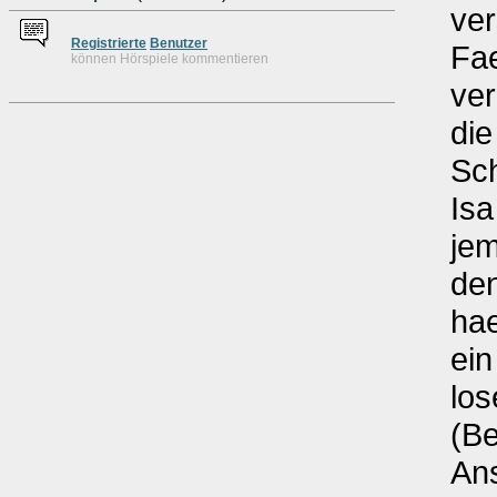
ver
Re
g
istrierte
Benutzer
Fae
können Hörspiele kommentieren
ver
die
Sc
Isa
jem
den
ha
ein
los
(B
An