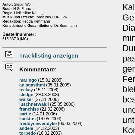
Kal
Autor
: Stefan Wolf
Buch
: H.G. Francis
Regie
: Heikedine Körting
Gef
Musik und Effekte
: Tonstudio EUROPA
Redaktion
: Hedda Kehrhahn
Dia
Künstlerische Gesamtleitung
: Dr. Beurmann
Bestellnummer:
min
515 837.0 (MC)
Du
Tracklisting anzeigen
pas
gen
Kommentare
:
Fer
maringo
(15.01.2009)
anisgasthmi
(05.01.2009)
ble
teekay
(15.11.2008)
sledge
(29.03.2008)
be
walker
(27.11.2006)
luschnerwaldi
(25.05.2006)
und
franchise
(21.02.2006)
sartie
(14.01.2006)
unt
kacktus
(14.05.2004)
freddynewendyke
(09.03.2004)
Kom
andele
(14.12.2003)
torpedo
(16.02.2003)