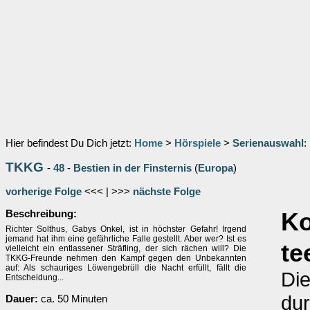
Hier befindest Du Dich jetzt:
Home
>
Hörspiele
>
Serienauswahl
:
TKKG
-
48
-
Bestien in der Finsternis
(
Europa
)
vorherige Folge
<<< | >>>
nächste Folge
Beschreibung:
K
Richter Solthus, Gabys Onkel, ist in höchster Gefahr! Irgend
jemand hat ihm eine gefährliche Falle gestellt. Aber wer? Ist es
te
vielleicht ein entlassener Sträfling, der sich rächen will? Die
TKKG-Freunde nehmen den Kampf gegen den Unbekannten
auf: Als schauriges Löwengebrüll die Nacht erfüllt, fällt die
Die
Entscheidung...
dur
Dauer:
ca. 50 Minuten