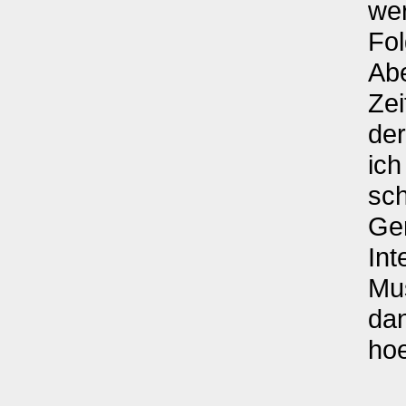
we
Fol
Abe
Zei
de
ich
sch
Gen
Int
Mu
dan
ho