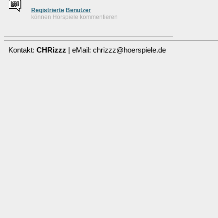
Re
g
istrierte
Benutzer
können Hörspiele kommentieren
Kontakt:
CHRizzz
| eMail: chrizzz@hoerspiele.de