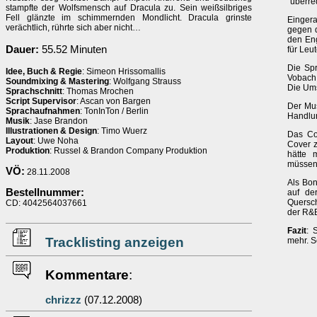
''überr
stampfte der Wolfsmensch auf Dracula zu. Sein weißsilbriges
Fell glänzte im schimmernden Mondlicht. Dracula grinste
Einger
verächtlich, rührte sich aber nicht…
gegen d
den Eng
Dauer:
55.52 Minuten
für Leut
Die Spr
Idee, Buch & Regie
: Simeon Hrissomallis
Vobach 
Soundmixing & Mastering
: Wolfgang Strauss
Die Ums
Sprachschnitt
: Thomas Mrochen
Script Supervisor
: Ascan von Bargen
Der Mus
Sprachaufnahmen
: TonInTon / Berlin
Handlun
Musik
: Jase Brandon
Illustrationen & Design
: Timo Wuerz
Das Cov
Layout
: Uwe Noha
Cover z
Produktion
: Russel & Brandon Company Produktion
hätte 
müssen
VÖ:
28.11.2008
Als Bon
Bestellnummer:
auf de
Quersch
CD: 4042564037661
der R&
Fazit
: 
Tracklisting anzeigen
mehr. S
Kommentare
:
chrizzz
(07.12.2008)