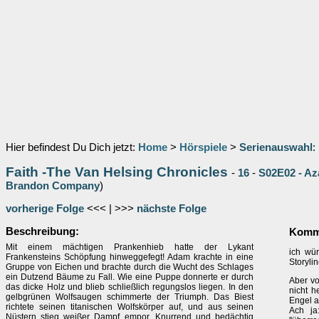
Hier befindest Du Dich jetzt:
Home
>
Hörspiele
>
Serienauswahl
:
Faith -The Van Helsing Chronicles
-
16
-
S02E02 - Aza
Brandon Company
)
vorherige Folge
<<< | >>>
nächste Folge
Beschreibung:
Komme
Mit einem mächtigen Prankenhieb hatte der Lykant
ich wür
Frankensteins Schöpfung hinweggefegt! Adam krachte in eine
Storylin
Gruppe von Eichen und brachte durch die Wucht des Schlages
ein Dutzend Bäume zu Fall. Wie eine Puppe donnerte er durch
Aber vo
das dicke Holz und blieb schließlich regungslos liegen. In den
nicht h
gelbgrünen Wolfsaugen schimmerte der Triumph. Das Biest
Engel au
richtete seinen titanischen Wolfskörper auf, und aus seinen
Ach ja
Nüstern stieg weißer Dampf empor. Knurrend und bedächtig