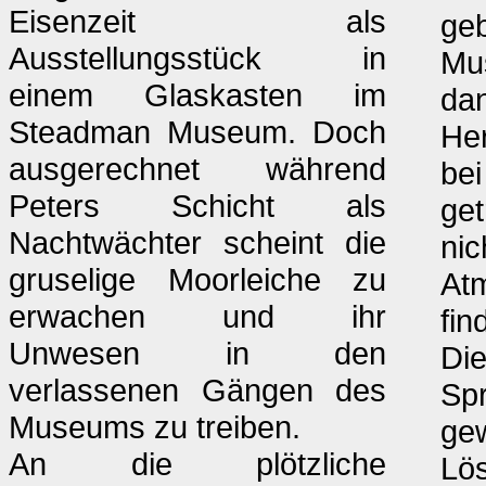
Eisenzeit als
geb
Ausstellungsstück in
Mu
einem Glaskasten im
dan
Steadman Museum. Doch
Her
ausgerechnet während
bei
Peters Schicht als
get
Nachtwächter scheint die
nic
gruselige Moorleiche zu
Atm
erwachen und ihr
fin
Unwesen in den
Die
verlassenen Gängen des
Spr
Museums zu treiben.
gew
An die plötzliche
Lös