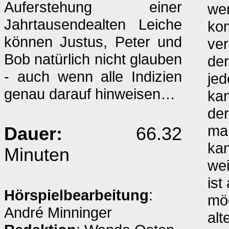
Auferstehung einer
wen
Jahrtausendealten Leiche
ko
können Justus, Peter und
ve
Bob natürlich nicht glauben
der
- auch wenn alle Indizien
jed
genau darauf hinweisen…
kan
der
man
Dauer:
66.32
kan
Minuten
wei
ist
Hörspielbearbeitung
:
mö
André Minninger
alt