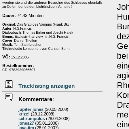
werden sie und die anderen Besucher des Schlosses ebenfalls
Joh
zu Opfern der beiden blutrünstigen Vampire?
Hun
Dauer:
74.43 Minuten
Bur
Original
: Das Grab des Vampirs (Frank Sky)
Autor
: H.G.Francis
Dialogbuch
: Thomas Birker und Joschi Hajek
dez
Bonus
: Exclusiv-Interview mit H.G. Francis
Cover
: Daniel Theilen
Ger
Musik
: Tom Steinbrecher
Titelmelodie
komponiert von Carsten Bohn
bei
VÖ:
15.12.2005
ein
Bestellnummer:
CD: 9783939066507
agi
Rho
Tracklisting anzeigen
Kon
Kommentare
:
Dra
jupiter jones
(30.05.2009)
mei
krizz!
(28.12.2008)
schrumpulus
(28.04.2008)
ein
jones27
(05.01.2008)
java-jim
(28.01.2007)