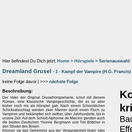
Hier befindest Du Dich jetzt:
Home
>
Hörspiele
>
Serienauswahl
:
Dreamland Grusel
-
1
-
Kampf der Vampire (H.G. Francis)
keine Folge davor | >>>
nächste Folge
Beschreibung:
K
Der Vater der Original Gruselhörspielserie, schuf mit diesem
Roman, eine Klassische Vampirgeschichte, die es so aber
kr
bisher noch nie als Hörspiel gab. Nach einem Schrecklichen
Schicksalsschlag werden zwei Männer durch einen Fluch zu
Vampiren und bekämpfen sich seither, über Jahrhunderte, bis in
Bac
unsere Zeit. Auf dem Schloß Alphonse de Marcins geraten auch
die beiden Deutschen Yvonne Bergmann und Tim Böttcher in
Eff
den Strudel des Bösen.
Können sie das Geheimnis aus der Vergangenheit lösen oder