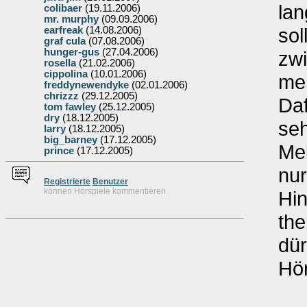
lan
colibaer
(19.11.2006)
mr. murphy
(09.09.2006)
sol
earfreak
(14.08.2006)
graf cula
(07.08.2006)
hunger-gus
(27.04.2006)
zwi
rosella
(21.02.2006)
cippolina
(10.01.2006)
meh
freddynewendyke
(02.01.2006)
chrizzz
(29.12.2005)
Daf
tom fawley
(25.12.2005)
dry
(18.12.2005)
seh
larry
(18.12.2005)
big_barney
(17.12.2005)
Mei
prince
(17.12.2005)
nur
Re
g
istrierte
Benutzer
können Hörspiele kommentieren
Hin
the
dür
Hör