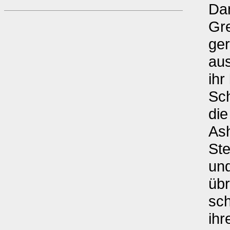
Dan
Gre
ger
au
ihr
Sch
die
Ash
Ste
und
übr
sc
ihr