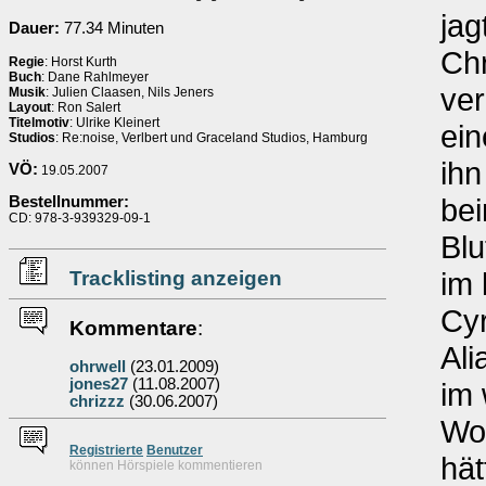
jag
Dauer:
77.34 Minuten
Chr
Regie
: Horst Kurth
Buch
: Dane Rahlmeyer
ver
Musik
: Julien Claasen, Nils Jeners
Layout
: Ron Salert
Titelmotiv
: Ulrike Kleinert
ein
Studios
: Re:noise, Verlbert und Graceland Studios, Hamburg
ihn
VÖ:
19.05.2007
bei
Bestellnummer:
CD: 978-3-939329-09-1
Blu
im 
Tracklisting anzeigen
Cyr
Kommentare
:
Ali
ohrwell
(23.01.2009)
jones27
(11.08.2007)
im 
chrizzz
(30.06.2007)
Wor
Re
g
istrierte
Benutzer
hät
können Hörspiele kommentieren