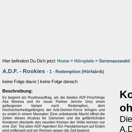
Hier befindest Du Dich jetzt:
Home
>
Hörspiele
>
Serienauswahl
:
A.D.F. - Rookies
-
1
-
Redemption
(
Hörfabrik
)
keine Folge davor | keine Folge danach
Beschreibung:
K
Es beginnt als Routineauftrag, als die beiden ADF-Frischlinge
Alia Morena und ihr neuer Partner Jericho Grey einen
oh
gefangenen Vampir nach Redemption, dem
Hochsicherheitsgefängnis der Anti-Demon-Force bringen und
es endet in einem Massaker. Eine unbekannte Macht öffnet die
Die
Zellen dieses Alcatraz für Dämonen und die gefährlichsten
Kreaturen diesseits des neunten Kreises der Hölle kennen nur
A.D
eine Ziel: Tod allen ADF-Agenten! Ein Pandämonium auf Erden
wird entfesselt und ein Rennen gegen die Zeit beginnt.