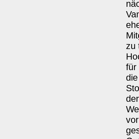
näc
Vam
ehe
Mit
zu 
Hoc
für
die
Sto
der
Wes
vor
ge