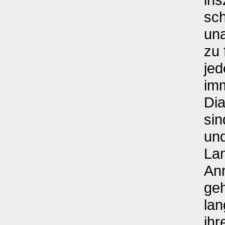
sch
una
zu 
jed
imm
Dia
sin
un
La
An
geh
lan
ihr