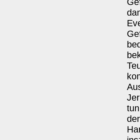
Gef
dam
Eve
Ge
be
bek
Teu
ko
Aus
Jer
tu
der
Ha
ins