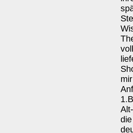
spä
Ste
Wis
The
vol
lie
Sho
mir
Anf
1.
Alt
di
deu