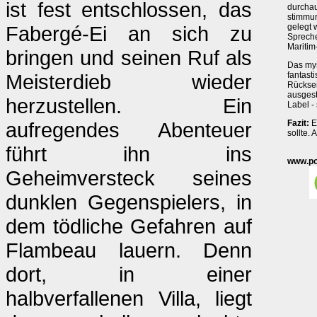
ist fest entschlossen, das
durchau
stimmun
Fabergé-Ei an sich zu
gelegt 
Spreche
Maritim
bringen und seinen Ruf als
Das mys
Meisterdieb wieder
fantast
Rücksei
ausgest
herzustellen. Ein
Label -
aufregendes Abenteuer
Fazit:
E
sollte.
führt ihn ins
www.po
Geheimversteck seines
dunklen Gegenspielers, in
dem tödliche Gefahren auf
Flambeau lauern. Denn
dort, in einer
halbverfallenen Villa, liegt