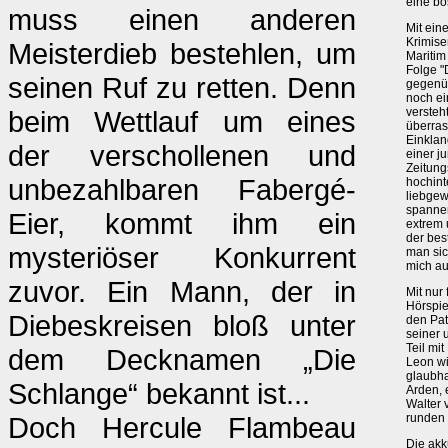
eine bö
muss einen anderen
Mit ein
Krimise
Meisterdieb bestehlen, um
Maritim
Folge "
seinen Ruf zu retten. Denn
gegenüb
noch ei
beim Wettlauf um eines
versteh
überras
Einklan
der verschollenen und
einer j
Zeitung
unbezahlbaren Fabergé-
hochint
liebgew
spannen
Eier, kommt ihm ein
extrem
der bes
mysteriöser Konkurrent
man sic
mich au
zuvor. Ein Mann, der in
Mit nur
Hörspie
Diebeskreisen bloß unter
den Pat
seiner 
Teil mi
dem Decknamen „Die
Leon wi
glaubha
Schlange“ bekannt ist...
Arden, 
Walter 
Doch Hercule Flambeau
runden 
Die akk