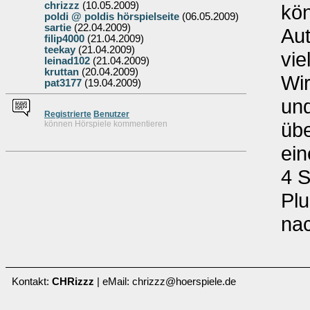
chrizzz
(10.05.2009)
kön
poldi @ poldis hörspielseite
(06.05.2009)
sartie
(22.04.2009)
Aut
filip4000
(21.04.2009)
teekay
(21.04.2009)
vie
leinad102
(21.04.2009)
kruttan
(20.04.2009)
Wir
pat3177
(19.04.2009)
un
Re
g
istrierte
Benutzer
übe
können Hörspiele kommentieren
ein
4 S
Plu
nac
Kontakt:
CHRizzz
| eMail: chrizzz@hoerspiele.de