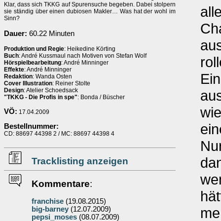
Klar, dass sich TKKG auf Spurensuche begeben. Dabei stolpern
all
sie ständig über einen dubiosen Makler… Was hat der wohl im
Sinn?
Ch
Dauer:
60.22 Minuten
au
Produktion und Regie
: Heikedine Körting
Buch
: André Kussmaul nach Motiven von Stefan Wolf
rol
Hörspielbearbeitung
: André Minninger
Effekte
: André Minninger
Ein
Redaktion
: Wanda Osten
Cover Illustration
: Reiner Stolte
Design
: Atelier Schoedsack
au
"TKKG - Die Profis in spe"
: Bonda / Büscher
wie
VÖ:
17.04.2009
ein
Bestellnummer:
CD: 88697 44398 2 / MC: 88697 44398 4
Nur
dan
Tracklisting anzeigen
wen
Kommentare
:
hät
franchise
(19.08.2015)
me
big-barney
(12.07.2009)
pepsi_moses
(08.07.2009)