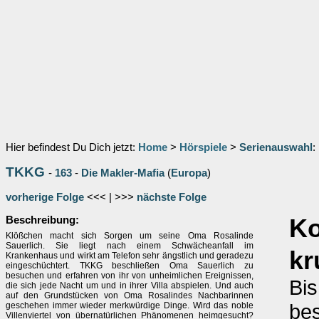
Hier befindest Du Dich jetzt:
Home
>
Hörspiele
>
Serienauswahl
:
TKKG
-
163
-
Die Makler-Mafia
(
Europa
)
vorherige Folge
<<< | >>>
nächste Folge
Beschreibung:
K
Klößchen macht sich Sorgen um seine Oma Rosalinde
Sauerlich. Sie liegt nach einem Schwächeanfall im
kr
Krankenhaus und wirkt am Telefon sehr ängstlich und geradezu
eingeschüchtert. TKKG beschließen Oma Sauerlich zu
besuchen und erfahren von ihr von unheimlichen Ereignissen,
Bis
die sich jede Nacht um und in ihrer Villa abspielen. Und auch
auf den Grundstücken von Oma Rosalindes Nachbarinnen
be
geschehen immer wieder merkwürdige Dinge. Wird das noble
Villenviertel von übernatürlichen Phänomenen heimgesucht?