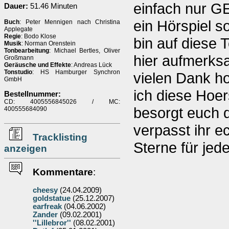
einfach nur GE
Dauer:
51.46 Minuten
ein Hörspiel s
Buch
: Peter Mennigen nach Christina
Applegate
Regie
: Bodo Klose
bin auf diese T
Musik
: Norman Orenstein
Tonbearbeitung
: Michael Bertles, Oliver
hier aufmerks
Großmann
Geräusche und Effekte
: Andreas Lück
Tonstudio
: HS Hamburger Synchron
vielen Dank ho
GmbH
ich diese Hoer
Bestellnummer:
CD: 4005556845026 / MC:
besorgt euch di
400555684090
verpasst ihr e
Tracklisting
Sterne für jed
anzeigen
Kommentare
:
cheesy
(24.04.2009)
goldstatue
(25.12.2007)
earfreak
(04.06.2002)
Zander
(09.02.2001)
''Lillebror''
(08.02.2001)