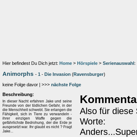
Hier befindest Du Dich jetzt:
Home
>
Hörspiele
>
Serienauswahl
:
Animorphs
-
1
-
Die Invasion
(
Ravensburger
)
keine Folge davor | >>>
nächste Folge
Beschreibung:
Kommenta
In dieser Nacht erfahren Jake und seine
Freunde von der tödlichen Gefahr, in der
Also für diese
die Menschheit schwebt. Sie erlangen die
Fähigkeit, sich in Tiere zu verwandeln -
ihrer einzigen Waffe gegen die
Worte:
gefährlichste Bedrohung, der die Erde je
ausgesetzt war. Ihr glaubt es nicht ? Fragt
Anders...Supe
Jake...