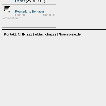
Detlef
(25.01.2001)
Re
g
istrierte
Benutzer
können Hörspiele
kommentieren
Kontakt:
CHRizzz
| eMail: chrizzz@hoerspiele.de