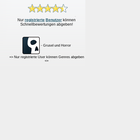
Nur
re
g
istrierte
Benutzer
können
Schnellbewertungen
abgeben!
- Grusel und Horror
=> Nur registrierte User können Genres abgeben
<=