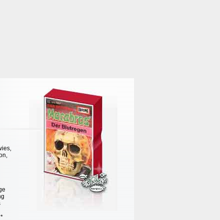
ies,
on,
ge
ng
s
**