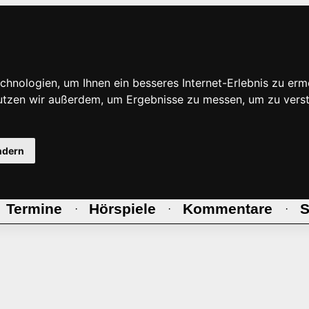
hnologien, um Ihnen ein besseres Internet-Erlebnis zu erm
nutzen wir außerdem, um Ergebnisse zu messen, um zu ve
ndern
Termine
Hörspiele
Kommentare
S
·
·
·