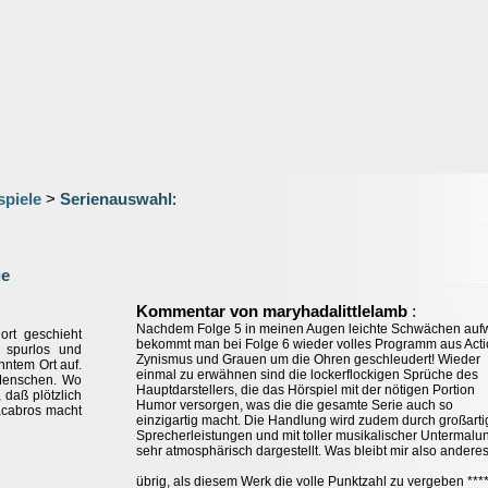
spiele
>
Serienauswahl
:
ge
:
Kommentar von maryhadalittlelamb
Nachdem Folge 5 in meinen Augen leichte Schwächen aufw
ort geschieht
bekommt man bei Folge 6 wieder volles Programm aus Acti
 spurlos und
Zynismus und Grauen um die Ohren geschleudert! Wieder
nntem Ort auf.
einmal zu erwähnen sind die lockerflockigen Sprüche des
 Menschen. Wo
Hauptdarstellers, die das Hörspiel mit der nötigen Portion
 daß plötzlich
Humor versorgen, was die die gesamte Serie auch so
acabros macht
einzigartig macht. Die Handlung wird zudem durch großarti
Sprecherleistungen und mit toller musikalischer Untermalu
sehr atmosphärisch dargestellt. Was bleibt mir also andere
übrig, als diesem Werk die volle Punktzahl zu vergeben ***