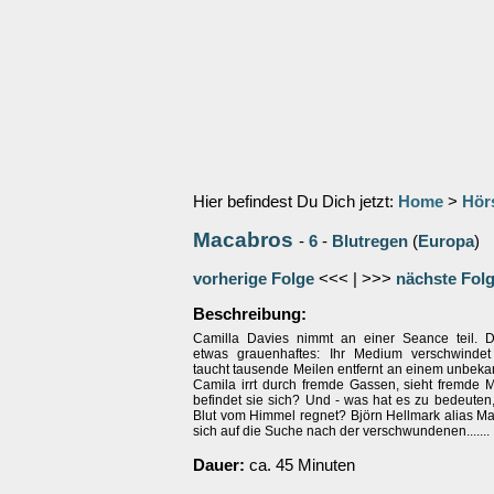
Hier befindest Du Dich jetzt:
Home
>
Hör
Macabros
-
6
-
Blutregen
(
Europa
)
vorherige Folge
<<< | >>>
nächste Fol
Beschreibung:
Camilla Davies nimmt an einer Seance teil. D
etwas grauenhaftes: Ihr Medium verschwindet
taucht tausende Meilen entfernt an einem unbeka
Camila irrt durch fremde Gassen, sieht fremde
befindet sie sich? Und - was hat es zu bedeuten,
Blut vom Himmel regnet? Björn Hellmark alias M
sich auf die Suche nach der verschwundenen.......
Dauer:
ca. 45 Minuten