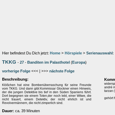
Hier befindest Du Dich jetzt:
Home
>
Hörspiele
>
Serienauswahl
:
TKKG
-
27
-
Banditen im Palasthotel
(
Europa
)
vorherige Folge
<<< | >>>
nächste Folge
Beschreibung:
Komme
widersp
Klößchen hat eine Bombenüberraschung für seine Freunde
andré m
vom TKKG. Und dann gibt Kommissar Glockner einen Hinweis,
tarzan (
der die jungen Detektive bis tief in den Süden Spaniens führt.
Dort begegnen sie einem Toten,der noch lebt, einer Witwe, die
gehört 
nicht trauert, einem Detektiv, der nicht ehrlich ist und
Revolvermännern, die nicht zimperlich sind.
Dauer:
ca. 39 Minuten