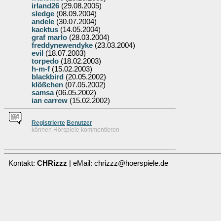
irland26
(29.08.2005)
sledge
(08.09.2004)
andele
(30.07.2004)
kacktus
(14.05.2004)
graf marlo
(28.03.2004)
freddynewendyke
(23.03.2004)
evil
(18.07.2003)
torpedo
(18.02.2003)
h-m-f
(15.02.2003)
blackbird
(20.05.2002)
klößchen
(07.05.2002)
samsa
(06.05.2002)
ian carrew
(15.02.2002)
Re
g
istrierte
Benutzer
können Hörspiele kommentieren
Kontakt:
CHRizzz
| eMail: chrizzz@hoerspiele.de