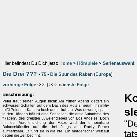
Hier befindest Du Dich jetzt:
Home
>
Hörspiele
>
Serienauswahl
:
Die Drei ???
-
75
-
Die Spur des Raben
(
Europa
)
vorherige Folge
<<< | >>>
nächste Folge
Beschreibung:
K
Peter traut seinen Augen nicht: Am frühen Abend klettert ein
schwarzer Schatten auf dem Dach des Hotels herum. Instinktiv
sl
reißt Peter die Kamera hoch und drückt ab. Was er wenig später
in den Händen hält ist eine Sensation: die erste Aufnahme des
"Raben", des dreisten Juwelendiebes von Los Angeles. Doch
"De
mit der Veröffentlichung der Fotos wird der unheimliche
Balancekünstler auf die drei Jungs aus Rocky Beach
tat
aufmerksam. Er führt sie in die Irre. Ein mörderischer Wettlauf
gegen die Zeit beginnt.