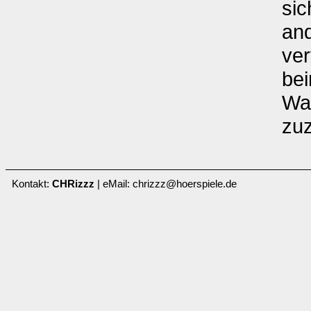
sic
an
ver
be
Wa
zuz
Kontakt:
CHRizzz
| eMail: chrizzz@hoerspiele.de