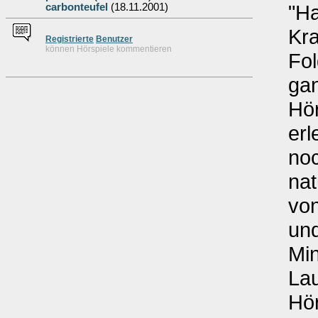
"H
carbonteufel
(18.11.2001)
Kra
Re
g
istrierte
Benutzer
können Hörspiele kommentieren
Fol
ga
Hör
erl
noc
nat
von
und
Min
Lau
Hö