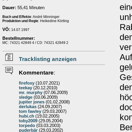
ein
Dauer:
55,41 Minuten
unh
Buch und Effekte
: André Minninger
Produktion und Regie
: Heikedine Körting
Rab
VÖ:
14.07.1997
de
Bestellnummer:
MC: 74321 42849 4 / CD: 74321 42849 2
ver
Auf
Tracklisting anzeigen
ge
Kommentare
:
Ge
firefoxy
(10.07.2021)
den
teekay
(20.12.2010)
mr. murphy
(07.06.2009)
höc
sledge
(03.06.2009)
jupiter jones
(01.02.2008)
doc
derlukas
(24.09.2007)
tom fawley
(29.03.2007)
kon
hubi.ch
(19.02.2005)
toby2009
(29.05.2004)
Ber
torpedo
(03.03.2003)
puderbär
(29.03.2002)