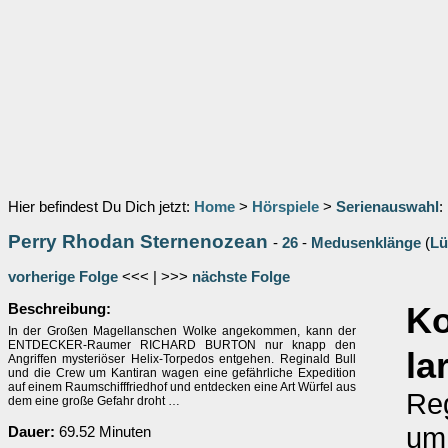
Hier befindest Du Dich jetzt:
Home
>
Hörspiele
>
Serienauswahl
:
Perry Rhodan Sternenozean
-
26
-
Medusenklänge
(
Lü
vorherige Folge
<<< | >>>
nächste Folge
Beschreibung:
K
In der Großen Magellanschen Wolke angekommen, kann der
ENTDECKER-Raumer RICHARD BURTON nur knapp den
la
Angriffen mysteriöser Helix-Torpedos entgehen. Reginald Bull
und die Crew um Kantiran wagen eine gefährliche Expedition
auf einem Raumschifffriedhof und entdecken eine Art Würfel aus
Reg
dem eine große Gefahr droht …
um
Dauer:
69.52 Minuten