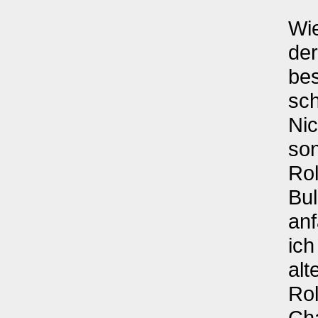
Wie
der
bes
sch
Nic
son
Rol
Bul
anf
ich
alt
Rol
Ch