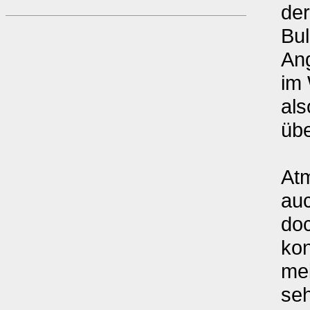
der
Bul
An
im 
als
übe
At
auc
do
kon
me
seh