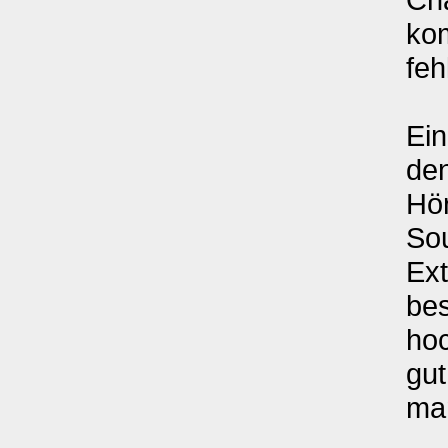
kom
fehl
Ein
den
Hör
So
Ext
bes
ho
gut
man