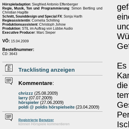
gef
Hörspieladaption
: Siegfried Antonio Effenberger
Regie, Musik, Ton und Programmierung
: Simon Bertling und
Christian Hagitte
ein
Schnitt, Sounddesign und Special FX
: Sonja Harth
Regieassistentin
: Cornelia Schilling
und
Produktionsassistent
: Christoph Johow
Produktion
: STIL im Auftrag von Lübbe Audio
Executive Producer
: Marc Sieper
Wür
VÖ:
15.04.2009
Ge
Bestellnummer:
CD: 3643
Es 
Tracklisting anzeigen
Kan
Kommentare
:
die
tem
chrizzz
(25.08.2009)
larry
(07.07.2009)
Ges
hörspieler
(27.06.2009)
poldi @ poldis hörspielseite
(23.04.2009)
Per
Re
g
istrierte
Benutzer
Isc
können Hörspiele kommentieren