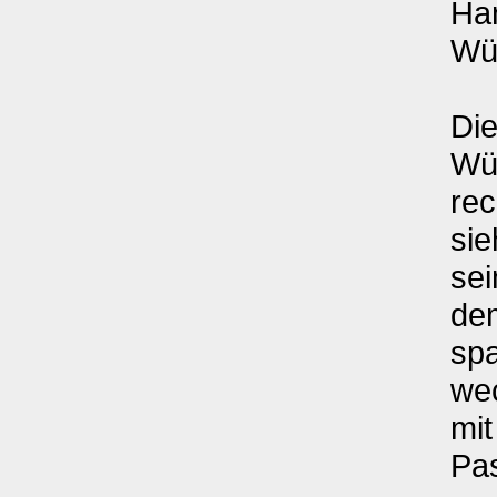
Ha
Wür
Di
Wür
rec
sie
sei
dem
sp
wec
mit
Pa