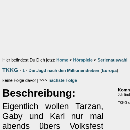
Hier befindest Du Dich jetzt:
Home
>
Hörspiele
>
Serienauswahl
:
TKKG
-
1
-
Die Jagd nach den Millionendieben
(
Europa
)
keine Folge davor | >>>
nächste Folge
Beschreibung:
Komme
Jch fin
TKKG s
Eigentlich wollen Tarzan,
Gaby und Karl nur mal
abends übers Volksfest