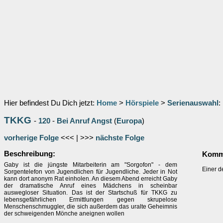
Hier befindest Du Dich jetzt:
Home
>
Hörspiele
>
Serienauswahl
:
TKKG
-
120
-
Bei Anruf Angst
(
Europa
)
vorherige Folge
<<< | >>>
nächste Folge
Beschreibung:
Komme
Gaby ist die jüngste Mitarbeiterin am "Sorgofon" - dem
Einer d
Sorgentelefon von Jugendlichen für Jugendliche. Jeder in Not
kann dort anonym Rat einholen. An diesem Abend erreicht Gaby
der dramatische Anruf eines Mädchens in scheinbar
auswegloser Situation. Das ist der Startschuß für TKKG zu
lebensgefährlichen Ermittlungen gegen skrupelose
Menschenschmuggler, die sich außerdem das uralte Geheimnis
der schweigenden Mönche aneignen wollen