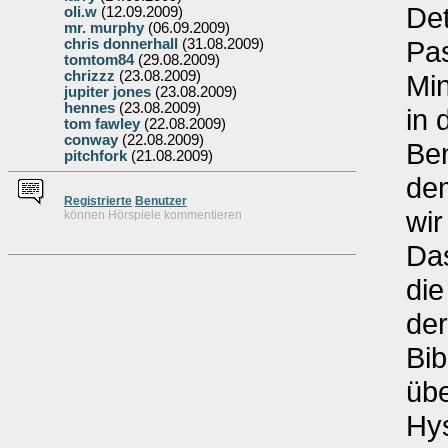
Det
oli.w
(12.09.2009)
mr. murphy
(06.09.2009)
Pas
chris donnerhall
(31.08.2009)
tomtom84
(29.08.2009)
chrizzz
(23.08.2009)
Min
jupiter jones
(23.08.2009)
hennes
(23.08.2009)
in 
tom fawley
(22.08.2009)
conway
(22.08.2009)
Ben
pitchfork
(21.08.2009)
dem
Re
g
istrierte
Benutzer
wir
können Hörspiele kommentieren
Das
die
der
Bib
übe
Hy