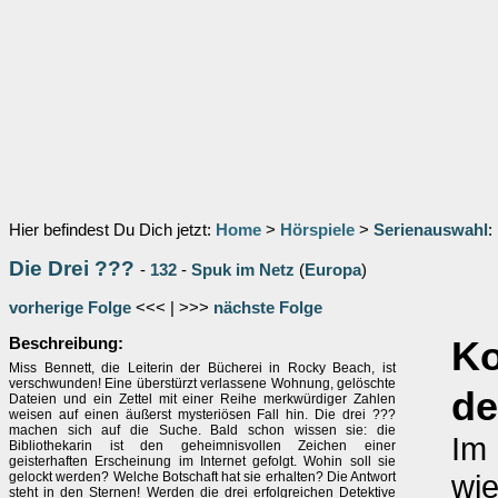
Hier befindest Du Dich jetzt:
Home
>
Hörspiele
>
Serienauswahl
:
Die Drei ???
-
132
-
Spuk im Netz
(
Europa
)
vorherige Folge
<<< | >>>
nächste Folge
Beschreibung:
K
Miss Bennett, die Leiterin der Bücherei in Rocky Beach, ist
verschwunden! Eine überstürzt verlassene Wohnung, gelöschte
de
Dateien und ein Zettel mit einer Reihe merkwürdiger Zahlen
weisen auf einen äußerst mysteriösen Fall hin. Die drei ???
machen sich auf die Suche. Bald schon wissen sie: die
Im
Bibliothekarin ist den geheimnisvollen Zeichen einer
geisterhaften Erscheinung im Internet gefolgt. Wohin soll sie
wie
gelockt werden? Welche Botschaft hat sie erhalten? Die Antwort
steht in den Sternen! Werden die drei erfolgreichen Detektive