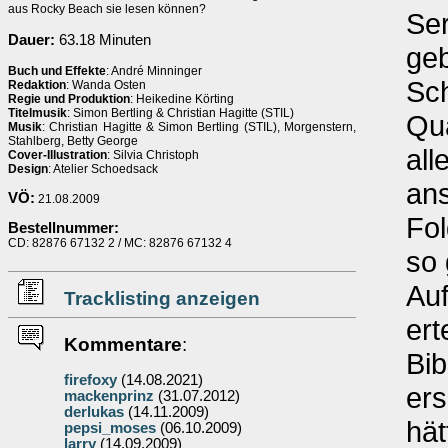
aus Rocky Beach sie lesen können?
Ser
Dauer:
63.18 Minuten
geb
Buch und Effekte
: André Minninger
Sc
Redaktion
: Wanda Osten
Regie und Produktion
: Heikedine Körting
Titelmusik
: Simon Bertling & Christian Hagitte (STIL)
Qua
Musik
: Christian Hagitte & Simon Bertling (STIL), Morgenstern,
Stahlberg, Betty George
all
Cover-Illustration
: Silvia Christoph
Design
: Atelier Schoedsack
ans
VÖ:
21.08.2009
Fol
Bestellnummer:
CD: 82876 67132 2 / MC: 82876 67132 4
so 
Auf
Tracklisting anzeigen
ert
Kommentare
:
Bib
firefoxy
(14.08.2021)
ers
mackenprinz
(31.07.2012)
derlukas
(14.11.2009)
hät
pepsi_moses
(06.10.2009)
larry
(14.09.2009)