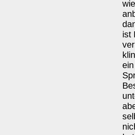
wie
anb
da
ist
ver
kli
ein
Spr
Bes
unt
abe
sel
nic