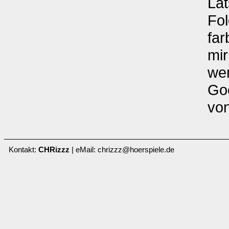
Lat
Fol
far
mir
wen
Go
vo
Kontakt:
CHRizzz
| eMail: chrizzz@hoerspiele.de