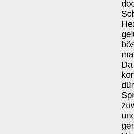
doc
Sch
Hex
gel
bös
man
Da 
kor
dür
Spr
zuw
un
gen