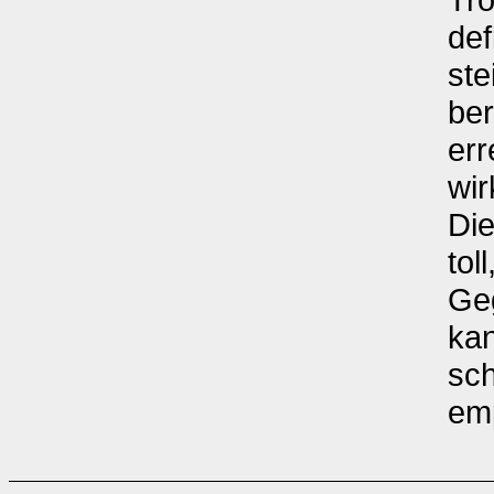
def
ste
ber
err
wir
Die
tol
Geg
kan
sc
em