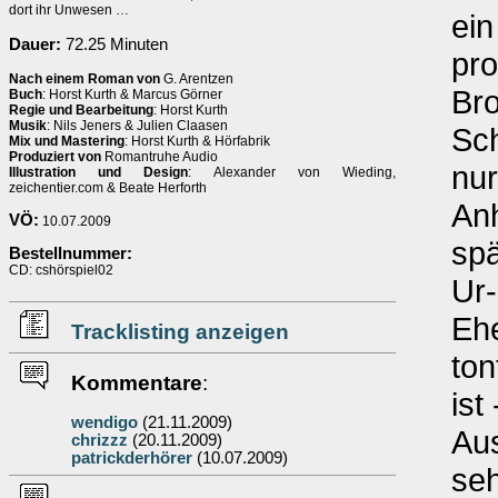
dort ihr Unwesen …
ein
Dauer:
72.25 Minuten
pro
Nach einem Roman von
G. Arentzen
Bro
Buch
: Horst Kurth & Marcus Görner
Regie und Bearbeitung
: Horst Kurth
Musik
: Nils Jeners & Julien Claasen
Sch
Mix und Mastering
: Horst Kurth & Hörfabrik
Produziert von
Romantruhe Audio
nur
Illustration und Design
: Alexander von Wieding,
zeichentier.com & Beate Herforth
Anh
VÖ:
10.07.2009
spä
Bestellnummer:
CD: cshörspiel02
Ur
Eh
Tracklisting anzeigen
to
Kommentare
:
ist
wendigo
(21.11.2009)
Aus
chrizzz
(20.11.2009)
patrickderhörer
(10.07.2009)
seh