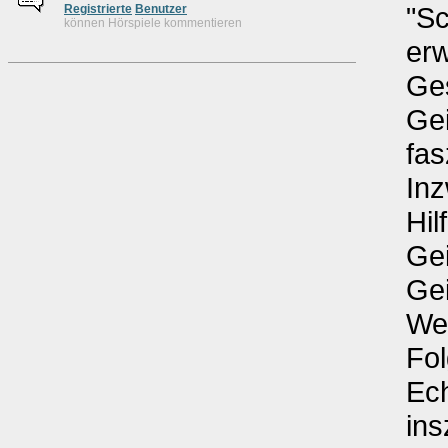
"S
Re
g
istrierte
Benutzer
können Hörspiele kommentieren
erw
Ge
Gei
fas
Inz
Hil
Gei
Gei
Wel
Fol
Ec
ins