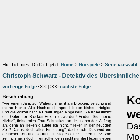
Hier befindest Du Dich jetzt:
Home
>
Hörspiele
>
Serienauswahl
:
Christoph Schwarz - Detektiv des Übersinnlich
vorherige Folge
<<< | >>>
nächste Folge
Beschreibung:
K
"Vor einem Jahr, zur Walpurgisnacht am Brocken, verschwand
meine Nichte. Alle Nachforschungen blieben bisher erfolglos
w
und die Polizei hat die Ermittlungen eingestellt. Sie ist bestimmt
ein Opfer der Brocken-Hexen geworden! Finden Sie meine
Nichte", flehte mich Frau Schmittken an. Ich nahm den Auftrag
Das
an, denn an Hexen glaubte ich nicht. "Hexen in der heutigen
Zeit? Das ist doch alles Einbildung", dachte ich. Das wird ein
Mo
einfacher Job und so fuhr ich siegessicher in den Harz. Wie
sehr ich mich doch irren sollte, denn nicht nur die Hexen trieben