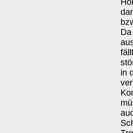
Hör
dar
bzw
Da
au
fäl
stö
in 
ver
Ko
müs
auc
Sch
Tro