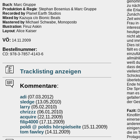
genomme
Buch
: Marc Gruppe
zu näch
Produktion & Regie
: Stephan Bosenius & Marc Gruppe
die Erl
Recorded by
Planet Earth Studios
Zunächs
Mixed by
Kazuya c/o Bionic Beats
Zeit wi
Mastered by
Michael Schwabe, Monoposto
Frau in
Illustration
: Firuz Askin
interess
Layout
: Alice Kaiser
heutige
nicht a
VÖ:
14.11.2009
und imm
Dies is
Bestellnummer:
fällt e
einzufü
CD: 978-3-7857-4143-6
allmähl
weiß du
dass de
Tracklisting anzeigen
viellei
Schicks
überleb
Ende hö
Kommentare
:
Die Spr
man es 
adi
(07.03.2012)
gefalle
sledge
(13.05.2010)
der Gesc
larry
(05.02.2010)
Fazit:
D
chrizzz
(06.01.2010)
Kinofil
acquire
(22.11.2009)
einerse
filip4000
(17.11.2009)
anderer
poldi @ poldis hörspielseite
(15.11.2009)
einigen
tom fawley
(14.11.2009)
die im 
Protago