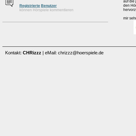
auf die 
den Hör
Re
g
istrierte
Benutzer
hervorz
können Hörspiele kommentieren
mir sehr
Kontakt:
CHRizzz
| eMail: chrizzz@hoerspiele.de