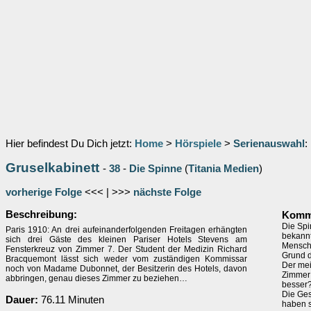
Hier befindest Du Dich jetzt:
Home
>
Hörspiele
>
Serienauswahl
:
Gruselkabinett
-
38
-
Die Spinne
(
Titania Medien
)
vorherige Folge
<<< | >>>
nächste Folge
Beschreibung:
Komme
Die Spi
Paris 1910: An drei aufeinanderfolgenden Freitagen erhängten
bekann
sich drei Gäste des kleinen Pariser Hotels Stevens am
Mensche
Fensterkreuz von Zimmer 7. Der Student der Medizin Richard
Grund d
Bracquemont lässt sich weder vom zuständigen Kommissar
Der mei
noch von Madame Dubonnet, der Besitzerin des Hotels, davon
Zimmer 
abbringen, genau dieses Zimmer zu beziehen…
besser
Die Ges
Dauer:
76.11 Minuten
haben s