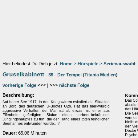
Hier befindest Du Dich jetzt:
Home
>
Hörspiele
>
Serienauswahl
:
Gruselkabinett
-
39
-
Der Tempel
(
Titania Medien
)
vorherige Folge
<<< | >>>
nächste Folge
Beschreibung:
Komme
Das Cov
Auf hoher See 1917: In den Kriegswirren eskaliert die Situation
absolut
an Bord des deutschen U-Bootes U29. Hat das merkwürdig
das Hör
aggressive Verhalten der Mannschaft etwas mit einer aus
Die Ges
Elfenbein gefertigten Statue eines Lorbeer-bekränzten
vermein
Jünglingshauptes zu tun, die der Hand eines toten feindlichen
bleibt 
Seemannes entwunden wurde…?
den vie
Dexter 
Dauer:
65.06 Minuten
Psyche 