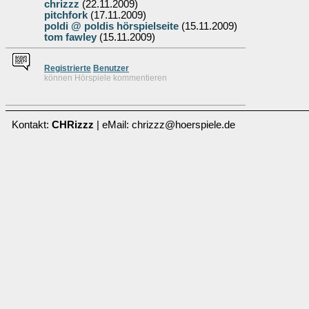
chrizzz
(22.11.2009)
pitchfork
(17.11.2009)
poldi @ poldis hörspielseite
(15.11.2009)
tom fawley
(15.11.2009)
Re
g
istrierte
Benutzer
können Hörspiele kommentieren
Kontakt:
CHRizzz
| eMail: chrizzz@hoerspiele.de