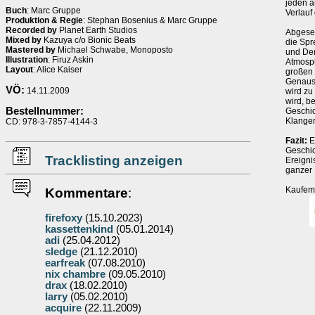
jeden a
Buch
: Marc Gruppe
Verlauf
Produktion & Regie
: Stephan Bosenius & Marc Gruppe
Recorded by
Planet Earth Studios
Abgeseh
Mixed by
Kazuya c/o Bionic Beats
die Spr
Mastered by
Michael Schwabe, Monoposto
und Den
Illustration
: Firuz Askin
Atmosph
Layout
: Alice Kaiser
großen 
Genauso
VÖ:
14.11.2009
wird zu
wird, b
Bestellnummer:
Geschic
Klanger
CD: 978-3-7857-4144-3
Fazit:
E
Geschic
Tracklisting anzeigen
Ereigni
ganzer 
Kaufem
Kommentare
:
firefoxy
(15.10.2023)
kassettenkind
(05.01.2014)
adi
(25.04.2012)
sledge
(21.12.2010)
earfreak
(07.08.2010)
nix chambre
(09.05.2010)
drax
(18.02.2010)
larry
(05.02.2010)
acquire
(22.11.2009)