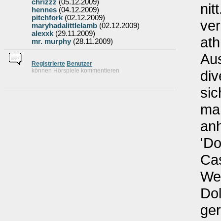
chrizzz
(05.12.2009)
nit
hennes
(04.12.2009)
pitchfork
(02.12.2009)
ve
maryhadalittlelamb
(02.12.2009)
alexxk
(29.11.2009)
at
mr. murphy
(28.11.2009)
Au
Re
g
istrierte
Benutzer
können Hörspiele kommentieren
div
sic
ma
anh
'Do
Cas
We
Dol
ger