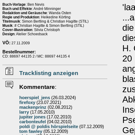
'la
Buch-Vorlage
: Ben Nevis
Buch und Effekte
: André Minninger
Redaktion und Geräusche
: Wanda Osten
...
Regie und Produktion
: Heikedine Körting
Titelmusik
: Simon Bertling & Christian Hagitte (STIL)
di
Musik
: # Christian Hagitte & Simon Bertling (STIL)
Cover-Illustration
: Silvia Christoph
Design
: Atelier Schoedsack
die
VÖ:
27.11.2009
H. 
Bestellnummer:
20 
CD: 88697 44135 2 / MC: 88697 44135 4
ang
Tracklisting anzeigen
bla
Kommentare
:
zu
Abk
hoerspiel_jens
(26.03.2024)
firefoxy
(23.07.2021)
Ins
mackenprinz
(02.08.2012)
larry
(17.05.2010)
jupiter jones
(17.02.2010)
Pse
carbonteufel
(04.02.2010)
poldi @ poldis hörspielseite
(07.12.2009)
Ge
tom fawley
(05.12.2009)