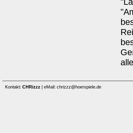
"La
"A
bes
Rei
bes
Gen
all
Kontakt:
CHRizzz
| eMail: chrizzz@hoerspiele.de