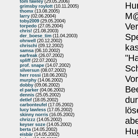
tom fawley
(29.05.2006)
Hum
grimsby roylott
(10.11.2005)
thomx
(13.08.2005)
M@i
larry
(02.06.2004)
toby2009
(29.05.2004)
Ver
torpedo
(27.05.2004)
chris!
(21.08.2003)
Spe
der_boese_tim
(11.04.2003)
ohrwell
(20.12.2002)
kas
chrischi
(09.12.2002)
samsa
(06.10.2002)
"Ha
earfreak
(26.07.2002)
spliff
(22.07.2002)
prof. snape
(14.07.2002)
Sch
silversun
(08.07.2002)
herr rossi
(18.06.2002)
Vo
murphy
(14.06.2002)
dobby
(09.06.2002)
Be
el parker
(04.06.2002)
dennis
(25.05.2002)
dur
detlef
(18.05.2002)
carbonteufel
(17.05.2002)
lös
lucy lawless
(17.05.2002)
skinny norris
(16.05.2002)
abe
chrizzz
(14.05.2002)
keyser soze
(14.05.2002)
Hug
berta
(14.05.2002)
eisbär
(14.05.2002)