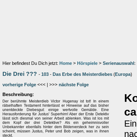
Hier befindest Du Dich jetzt:
Home
>
Hörspiele
>
Serienauswahl
:
Die Drei ???
-
103
-
Das Erbe des Meisterdiebes
(
Europa
)
vorherige Folge
<<< | >>>
nächste Folge
Beschreibung:
K
Der berühmte Meisterdieb Victor Hugenay ist tot! In einem
rätselhaften Testament hinterlässt er Hinweise auf das bisher
ca
unentdeckte Diebesgut: einige wertvolle Gemälde. Eine
Herausforderung für Justus' Superhirn! Aber der Erste Detektiv
lässt sich diesmal von seiner Arbeit ablenken. Was ist los mit
Ein
dem Kopf der drei Detektive? Als ein geheimnisvoller
Unbekannter ebenfalls hinter dem Bilderversteck her zu sein
na
scheint, müssen Justus, Peter und Bob zeigen, was in ihnen
steckt.