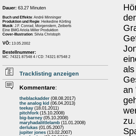
Hör
Dauer:
63.27 Minuten
der
Buch und Effekte
: André Minninger
Produktion und Regie
: Heikedine Körting
Gra
Musik
: J.F. Conrad, Morgenstern, Zeiberts
Eine BMG Ariola Miller Produktion
Cover-Illustration
: Silvia Christoph
Gef
VÖ:
13.05.2002
Jon
Bestellnummer:
ein
MC: 74321 87548 4 / CD: 74321 87548 2
als
Tracklisting anzeigen
Ges
Kommentare
:
an 
geh
theblackadder
(08.08.2017)
the analog kid
(06.04.2013)
wen
teekay
(18.01.2011)
pitchfork
(15.10.2008)
big-barney
(05.10.2008)
zu.
maryhadalittlelamb
(11.01.2008)
derlukas
(01.05.2007)
Sp
jupiter jones
(13.02.2007)