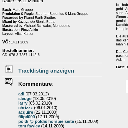
Dauer:
76.11 Minuten
Ich hab
geht. 
Buch
: Marc Gruppe
sehr. 
Produktion & Regie
: Stephan Bosenius & Marc Gruppe
Simon J
Recorded by
Planet Earth Studios
genial
Mixed by
Kazuya c/o Bionic Beats
Kandida
Mastered by
Michael Schwabe, Monoposto
Hörspie
Illustration
: Firuz Askin
Layout
: Alice Kaiser
Die aus
das ken
VÖ:
14.11.2009
man hie
Bestellnummer:
Das Cove
CD: 978-3-7857-4143-6
passt e
Askin.
Fazit
: 
Tracklisting anzeigen
Kommentare
:
adi
(07.03.2012)
sledge
(13.05.2010)
larry
(05.02.2010)
chrizzz
(06.01.2010)
acquire
(22.11.2009)
filip4000
(17.11.2009)
poldi @ poldis hörspielseite
(15.11.2009)
tom fawley
(14.11.2009)