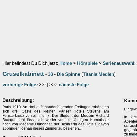
Hier befindest Du Dich jetzt:
Home
>
Hörspiele
>
Serienauswahl
:
Gruselkabinett
-
38
-
Die Spinne
(
Titania Medien
)
vorherige Folge
<<< | >>>
nächste Folge
Beschreibung:
Komme
Paris 1910: An drei aufeinanderfolgenden Freitagen erhängten
Eingewic
sich drei Gäste des kleinen Pariser Hotels Stevens am
Fensterkreuz von Zimmer 7. Der Student der Medizin Richard
In Zim
Bracquemont lässt sich weder vom zuständigen Kommissar
Abenteu
noch von Madame Dubonnet, der Besitzerin des Hotels, davon
es auc
abbringen, genau dieses Zimmer zu beziehen…
gegenüb
zu finde