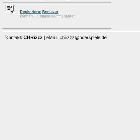
Re
g
istrierte
Benutzer
können Hörspiele kommentieren
Kontakt:
CHRizzz
| eMail: chrizzz@hoerspiele.de