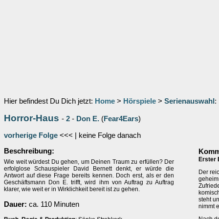
Hier befindest Du Dich jetzt:
Home
>
Hörspiele
>
Serienauswahl
:
Horror-Haus
-
2
-
Don E.
(
Fear4Ears
)
vorherige Folge
<<< | keine Folge danach
Beschreibung:
Komme
Erster 
Wie weit würdest Du gehen, um Deinen Traum zu erfüllen? Der
erfolglose Schauspieler David Bernett denkt, er würde die
Der rei
Antwort auf diese Frage bereits kennen. Doch erst, als er den
geheimn
Geschäftsmann Don E. trifft, wird ihm von Auftrag zu Auftrag
Zufried
klarer, wie weit er in Wirklichkeit bereit ist zu gehen.
komisch
steht u
Dauer:
ca. 110 Minuten
nimmt e