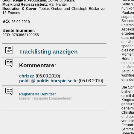
Nach de
Buch, Regie & Produktion
: Sönke Strohkark
Serie "
Musik und Regieassistenz
: Ralf Pantel
nun kom
Illustration & Cover
: Tobias Greber und Christoph Böske von
Paukens
18-Frames
sogar n
Schockm
VÖ:
25.02.2010
untersc
Aspekte
Bestellnummer:
ergeben
2CD: 9783862120055
dass mi
der Übe
spannen
dies bew
Tracklisting anzeigen
Momente
Hörer i
einen s
Kommentare
:
Laufzei
Zeitpun
wohltue
chrizzz
(05.03.2010)
eins de
poldi @ poldis hörspielseite
(05.03.2010)
Die Spr
bisher 
Re
g
istrierte
Benutzer
es mit 
können Hörspiele kommentieren
Krogman
genau d
geheimni
Christi
und der
vermitt
Freund 
Stimme 
Spreche