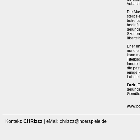
Vobach 
Die Mus
stellt 
betreib
beeinfl
gelunge
Szenen 
übertei
Eher un
nur die
kann m
Titelbi
Innere 
die pas
einige 
Labelei
Fazit:
E
gelunge
Gemüte 
www.po
Kontakt:
CHRizzz
| eMail: chrizzz@hoerspiele.de