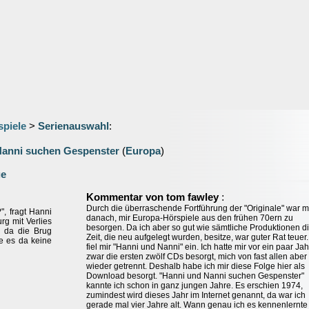
spiele
>
Serienauswahl
:
Nanni suchen Gespenster
(
Europa
)
ge
:
Kommentar von tom fawley
Durch die überraschende Fortführung der "Originale" war m
", fragt Hanni
danach, mir Europa-Hörspiele aus den frühen 70ern zu
urg mit Verlies
besorgen. Da ich aber so gut wie sämtliche Produktionen d
d da die Brug
Zeit, die neu aufgelegt wurden, besitze, war guter Rat teuer
te es da keine
fiel mir "Hanni und Nanni" ein. Ich hatte mir vor ein paar Ja
zwar die ersten zwölf CDs besorgt, mich von fast allen aber
wieder getrennt. Deshalb habe ich mir diese Folge hier als
Download besorgt. "Hanni und Nanni suchen Gespenster"
kannte ich schon in ganz jungen Jahre. Es erschien 1974,
zumindest wird dieses Jahr im Internet genannt, da war ich
gerade mal vier Jahre alt. Wann genau ich es kennenlernte