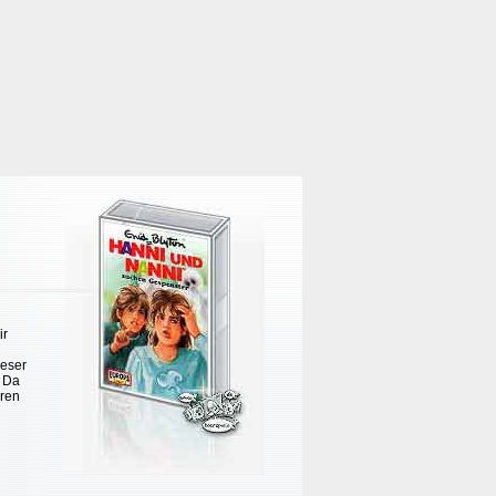
ir
ieser
. Da
hren