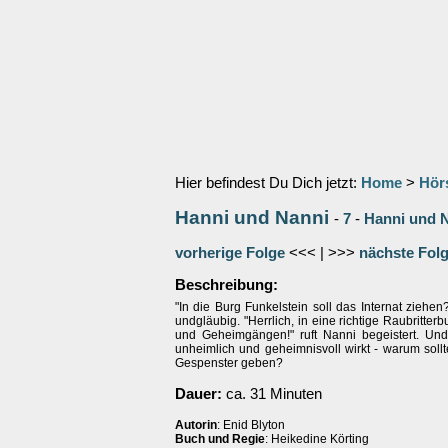
Hier befindest Du Dich jetzt:
Home
>
Hör
Hanni und Nanni
-
7
-
Hanni und 
vorherige Folge
<<< | >>>
nächste Fol
Beschreibung:
"In die Burg Funkelstein soll das Internat ziehen?
undgläubig. "Herrlich, in eine richtige Raubritterb
und Geheimgängen!" ruft Nanni begeistert. Un
unheimlich und geheimnisvoll wirkt - warum soll
Gespenster geben?
Dauer:
ca. 31 Minuten
Autorin
: Enid Blyton
Buch und Regie
: Heikedine Körting