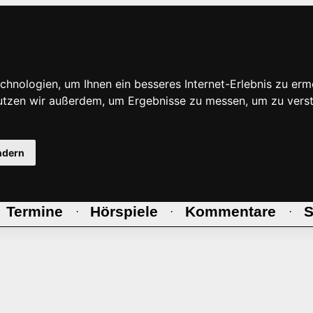
hnologien, um Ihnen ein besseres Internet-Erlebnis zu erm
nutzen wir außerdem, um Ergebnisse zu messen, um zu ve
ndern
Termine
Hörspiele
Kommentare
S
·
·
·