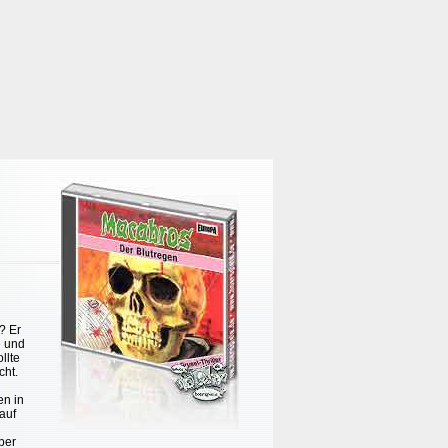
? Er
e und
llte
cht.
en in
auf
ber