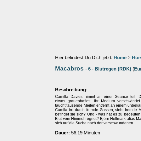
Hier befindest Du Dich jetzt:
Home
>
Hör
Macabros
-
6
-
Blutregen (RDK)
(
Eu
Beschreibung:
Camilla Davies nimmt an einer Seance teil. D
etwas grauenhaftes: Ihr Medium verschwindet
taucht tausende Meilen entfernt an einem unbeka
Camila irrt durch fremde Gassen, sieht fremde
befindet sie sich? Und - was hat es zu bedeuten,
Blut vom Himmel regnet? Björn Hellmark alias M
sich auf die Suche nach der verschwundenen.......
Dauer:
56.19 Minuten