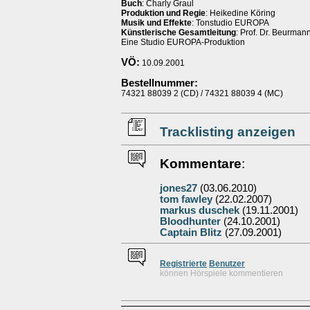
Buch
: Charly Graul
Produktion und Regie
: Heikedine Köring
Musik und Effekte
: Tonstudio EUROPA
Künstlerische Gesamtleitung
: Prof. Dr. Beurman
Eine Studio EUROPA-Produktion
VÖ:
10.09.2001
Bestellnummer:
74321 88039 2 (CD) / 74321 88039 4 (MC)
Tracklisting anzeigen
Kommentare
:
jones27
(03.06.2010)
tom fawley
(22.02.2007)
markus duschek
(19.11.2001)
Bloodhunter
(24.10.2001)
Captain Blitz
(27.09.2001)
Re
g
istrierte
Benutzer
können Hörspiele kommentieren