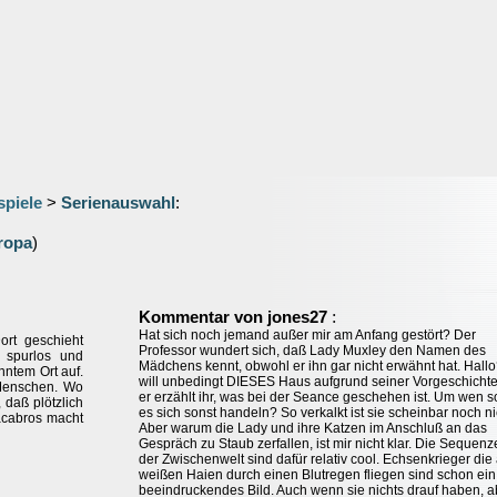
spiele
>
Serienauswahl
:
ropa
)
:
Kommentar von jones27
Hat sich noch jemand außer mir am Anfang gestört? Der
ort geschieht
Professor wundert sich, daß Lady Muxley den Namen des
 spurlos und
Mädchens kennt, obwohl er ihn gar nicht erwähnt hat. Hallo
nntem Ort auf.
will unbedingt DIESES Haus aufgrund seiner Vorgeschicht
 Menschen. Wo
er erzählt ihr, was bei der Seance geschehen ist. Um wen so
 daß plötzlich
es sich sonst handeln? So verkalkt ist sie scheinbar noch ni
acabros macht
Aber warum die Lady und ihre Katzen im Anschluß an das
Gespräch zu Staub zerfallen, ist mir nicht klar. Die Sequenz
der Zwischenwelt sind dafür relativ cool. Echsenkrieger die 
weißen Haien durch einen Blutregen fliegen sind schon ein
beeindruckendes Bild. Auch wenn sie nichts drauf haben, a