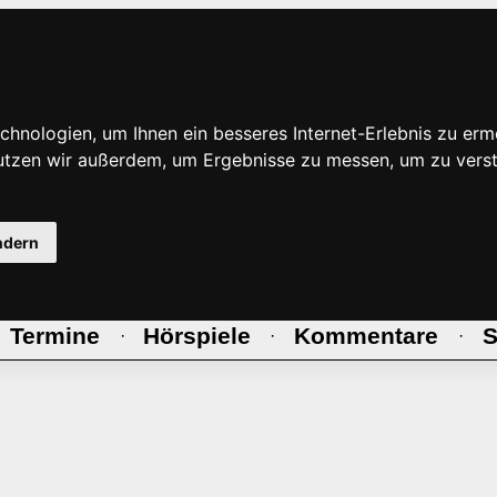
hnologien, um Ihnen ein besseres Internet-Erlebnis zu erm
nutzen wir außerdem, um Ergebnisse zu messen, um zu ve
ndern
Termine
Hörspiele
Kommentare
S
·
·
·