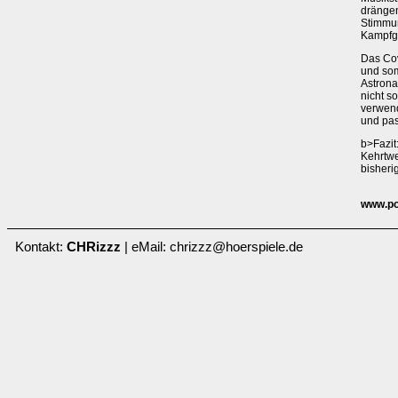
drängen
Stimmu
Kampfge
Das Cov
und som
Astrona
nicht s
verwende
und pas
b>Fazit
Kehrtwe
bisheri
www.po
Kontakt:
CHRizzz
| eMail: chrizzz@hoerspiele.de