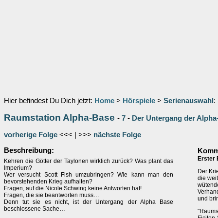
Hier befindest Du Dich jetzt:
Home
>
Hörspiele
>
Serienauswahl
:
Raumstation Alpha-Base
-
7
-
Der Untergang der Alpha
vorherige Folge
<<< | >>>
nächste Folge
Beschreibung:
Komme
Erster 
Kehren die Götter der Taylonen wirklich zurück? Was plant das
Imperium?
Der Kri
Wer versucht Scott Fish umzubringen? Wie kann man den
die wei
bevorstehenden Krieg aufhalten?
wütende
Fragen, auf die Nicole Schwing keine Antworten hat!
Verhand
Fragen, die sie beantworten muss…
und brin
Denn tut sie es nicht, ist der Untergang der Alpha Base
beschlossene Sache…
"Raumst