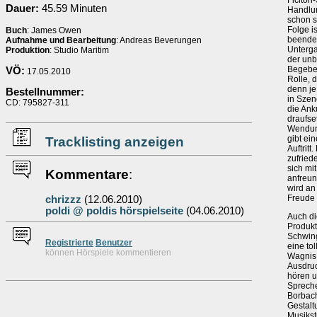
Ficiton
Dauer:
45.59 Minuten
Handlun
schon s
Folge i
Buch
: James Owen
beendet
Aufnahme und Bearbeitung
: Andreas Beverungen
Unterga
Produktion
: Studio Maritim
der unb
Begeben
VÖ:
17.05.2010
Rolle, 
denn je
Bestellnummer:
in Szen
CD: 795827-311
die Ank
draufse
Wendung
gibt ei
Tracklisting anzeigen
Auftrit
zufried
sich mi
Kommentare
:
anfreun
wird an
Freude
chrizzz
(12.06.2010)
poldi @ poldis hörspielseite
(04.06.2010)
Auch di
Produkt
Schwing
Re
g
istrierte
Benutzer
eine tol
können Hörspiele kommentieren
Wagnis 
Ausdruc
hören u
Spreche
Borbach
Gestalt
Musikst