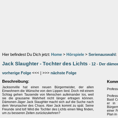
Hier befindest Du Dich jetzt:
Home
>
Hörspiele
>
Serienauswahl
:
Jack Slaughter - Tochter des Lichts
-
12
-
Der dämon
vorherige Folge
<<< | >>>
nächste Folge
Beschreibung:
Komme
Jacksonville hat einen neuen Bürgermeister, der allen
Profess
Einwohnern die Wünsche von den Lippen liest. Doch mit einem
Schlag gehen Tausende von Menschen aufeinander los, weil
Profess
sie die grausame Wahrheit nicht länger ertragen können.
Basil C
Dämonen-Jäger Jack Slaughter macht sich auf die Suche nach
er in 
dem Verursacher des Chaos. Aber Jack kommt zu spät. Seine
Bürgerm
Freunde sind tot! Wird die Tochter des Lichts einen Weg finden,
einer F
um zu besseren Zeiten zurückzukehren?
Plan in 