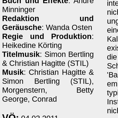
Buch und Effekte
: André
int
Minninger
nic
Redaktion und
ung
Geräusche
: Wanda Osten
ein
Regie und Produktion
:
Kal
Heikedine Körting
exi
Titelmusik
: Simon Bertling
die
& Christian Hagitte (STIL)
Sc
Musik
: Christian Hagitte &
'Ba
Simon Bertling (STIL),
em
Morgenstern, Betty
typ
George, Conrad
Ins
nic
VÖ: