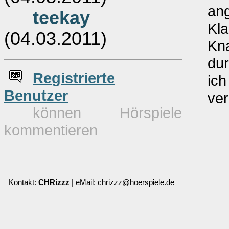
an
teekay
Kla
(04.03.2011)
Kna
dur
Re
g
istrierte
ich
Benutzer
ve
können Hörspiele
kommentieren
Kontakt:
CHRizzz
| eMail: chrizzz@hoerspiele.de