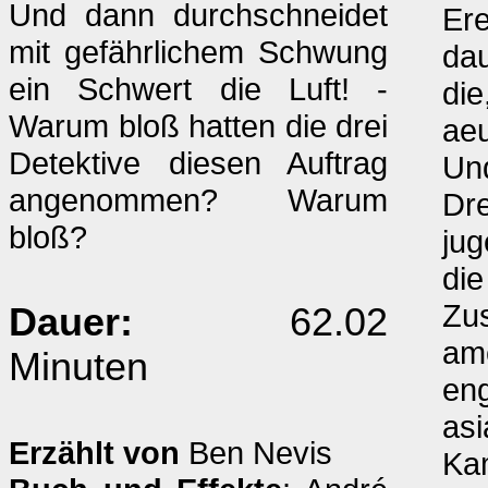
Und dann durchschneidet
Ere
mit gefährlichem Schwung
dau
ein Schwert die Luft! -
die
Warum bloß hatten die drei
aeu
Detektive diesen Auftrag
Und
angenommen? Warum
Dre
bloß?
jug
die
Zu
Dauer:
62.02
am
Minuten
eng
asi
Erzählt von
Ben Nevis
Ka