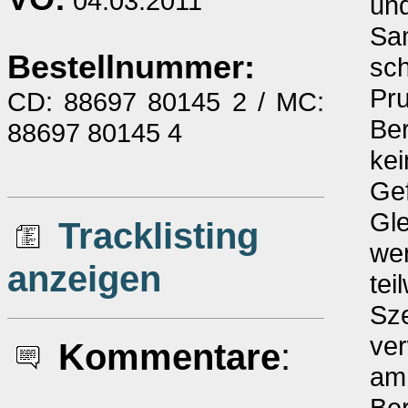
04.03.2011
un
Sa
Bestellnummer:
sch
Pr
CD: 88697 80145 2 / MC:
Ber
88697 80145 4
kei
Ge
Gle
Tracklisting
wen
anzeigen
tei
Sz
ver
Kommentare
:
am
Ber