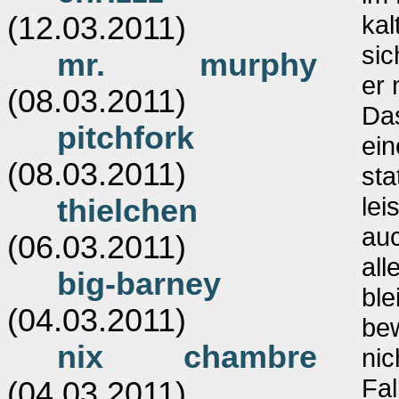
kal
(12.03.2011)
sic
mr. murphy
er 
(08.03.2011)
Das
pitchfork
ein
(08.03.2011)
sta
lei
thielchen
auc
(06.03.2011)
all
big-barney
ble
(04.03.2011)
be
nix chambre
nic
Fal
(04.03.2011)