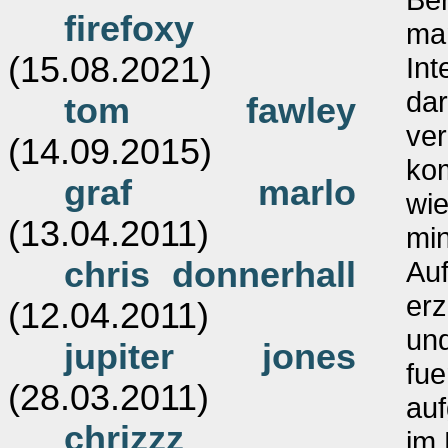
firefoxy
ma
(15.08.2021)
Int
dar
tom fawley
ver
(14.09.2015)
ko
graf marlo
wie
(13.04.2011)
min
chris donnerhall
Auf
erz
(12.04.2011)
und
jupiter jones
fue
(28.03.2011)
auf
chrizzz
im 