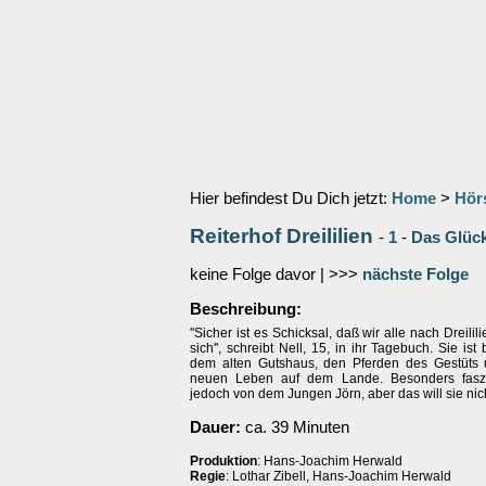
Hier befindest Du Dich jetzt:
Home
>
Hör
Reiterhof Dreililien
-
1
-
Das Glück
keine Folge davor | >>>
nächste Folge
Beschreibung:
''Sicher ist es Schicksal, daß wir alle nach Dreil
sich'', schreibt Nell, 15, in ihr Tagebuch. Sie ist
dem alten Gutshaus, den Pferden des Gestüts
neuen Leben auf dem Lande. Besonders faszin
jedoch von dem Jungen Jörn, aber das will sie nic
Dauer:
ca. 39 Minuten
Produktion
: Hans-Joachim Herwald
Regie
: Lothar Zibell, Hans-Joachim Herwald