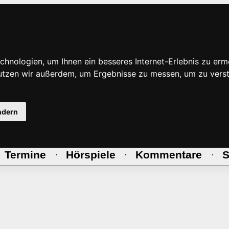
hnologien, um Ihnen ein besseres Internet-Erlebnis zu erm
nutzen wir außerdem, um Ergebnisse zu messen, um zu ve
ndern
Termine
Hörspiele
Kommentare
S
·
·
·