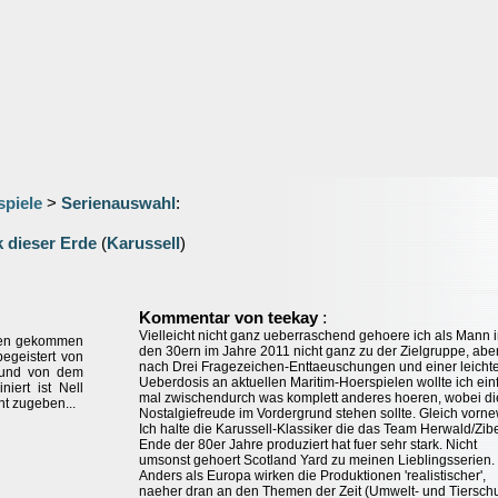
spiele
>
Serienauswahl
:
 dieser Erde
(
Karussell
)
:
Kommentar von teekay
Vielleicht nicht ganz ueberraschend gehoere ich als Mann 
ilien gekommen
den 30ern im Jahre 2011 nicht ganz zu der Zielgruppe, abe
 begeistert von
nach Drei Fragezeichen-Enttaeuschungen und einer leicht
 und von dem
Ueberdosis an aktuellen Maritim-Hoerspielen wollte ich ein
iert ist Nell
mal zwischendurch was komplett anderes hoeren, wobei di
ht zugeben...
Nostalgiefreude im Vordergrund stehen sollte. Gleich vorn
Ich halte die Karussell-Klassiker die das Team Herwald/Zibe
Ende der 80er Jahre produziert hat fuer sehr stark. Nicht
umsonst gehoert Scotland Yard zu meinen Lieblingsserien.
Anders als Europa wirken die Produktionen 'realistischer',
naeher dran an den Themen der Zeit (Umwelt- und Tierschu