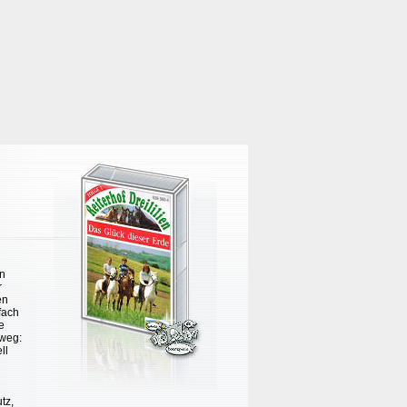
in
r
en
fach
e
eweg:
ll
tz,