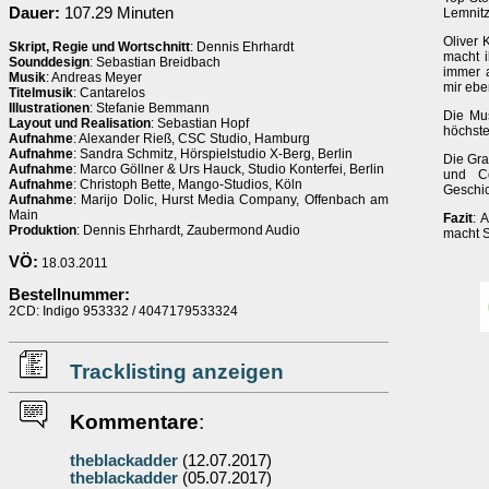
Dauer:
107.29 Minuten
Lemnitz
Oliver 
Skript, Regie und Wortschnitt
: Dennis Ehrhardt
macht i
Sounddesign
: Sebastian Breidbach
immer a
Musik
: Andreas Meyer
mir ebe
Titelmusik
: Cantarelos
Illustrationen
: Stefanie Bemmann
Die Mus
Layout und Realisation
: Sebastian Hopf
höchst
Aufnahme
: Alexander Rieß, CSC Studio, Hamburg
Aufnahme
: Sandra Schmitz, Hörspielstudio X-Berg, Berlin
Die Gra
Aufnahme
: Marco Göllner & Urs Hauck, Studio Konterfei, Berlin
und Co
Aufnahme
: Christoph Bette, Mango-Studios, Köln
Geschic
Aufnahme
: Marijo Dolic, Hurst Media Company, Offenbach am
Main
Fazit
: 
Produktion
: Dennis Ehrhardt, Zaubermond Audio
macht S
VÖ:
18.03.2011
Bestellnummer:
2CD: Indigo 953332 / 4047179533324
Tracklisting anzeigen
Kommentare
:
theblackadder
(12.07.2017)
theblackadder
(05.07.2017)