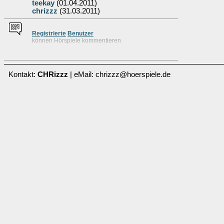
teekay
(01.04.2011)
chrizzz
(31.03.2011)
Re
g
istrierte
Benutzer
können Hörspiele kommentieren
Kontakt:
CHRizzz
| eMail: chrizzz@hoerspiele.de