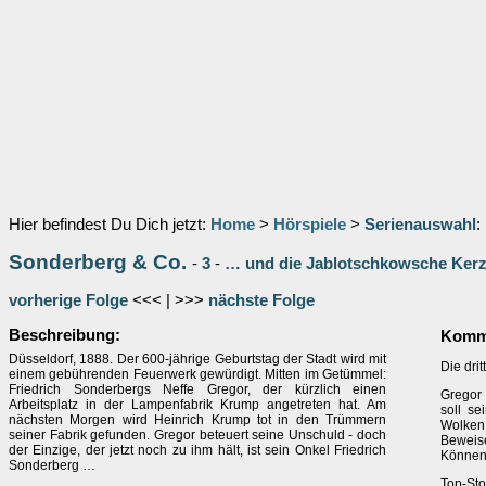
Hier befindest Du Dich jetzt:
Home
>
Hörspiele
>
Serienauswahl
:
Sonderberg & Co.
-
3
-
… und die Jablotschkowsche Ker
vorherige Folge
<<< | >>>
nächste Folge
Beschreibung:
Komme
Düsseldorf, 1888. Der 600-jährige Geburtstag der Stadt wird mit
Die drit
einem gebührenden Feuerwerk gewürdigt. Mitten im Getümmel:
Friedrich Sonderbergs Neffe Gregor, der kürzlich einen
Gregor f
Arbeitsplatz in der Lampenfabrik Krump angetreten hat. Am
soll se
nächsten Morgen wird Heinrich Krump tot in den Trümmern
Wolken,
seiner Fabrik gefunden. Gregor beteuert seine Unschuld - doch
Beweise
der Einzige, der jetzt noch zu ihm hält, ist sein Onkel Friedrich
Können 
Sonderberg …
Top-Sto