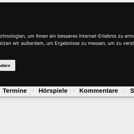
hnologien, um Ihnen ein besseres Internet-Erlebnis zu erm
nutzen wir außerdem, um Ergebnisse zu messen, um zu ve
ndern
Termine
Hörspiele
Kommentare
S
·
·
·