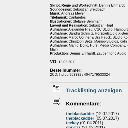
Skript, Regie und Wortschnitt
: Dennis Ehrhardt
Sounddesign
: Sebastian Breidbach
Musik
: Andreas Meyer
Titelmusik
: Cantarelos
Illustrationen
: Stefanie Bemmann
Layout und Realisation
: Sebastian Hopf
Aufnahme
: Alexander Rieß, CSC Studio, Hambur
Aufnahme
: Sandra Schmitz, Hörspielstudio X-Berg
Aufnahme
: Marco Göllner & Urs Hauck, Studio Kon
Aufnahme
: Christoph Bette, Mango-Studios, Köln
Aufnahme
: Marijo Dolic, Hurst Media Company,
Main
Produktion
: Dennis Ehrhardt, Zaubermond Audio
VÖ:
18.03.2011
Bestellnummer:
2CD: Indigo 953332 / 4047179533324
Tracklisting anzeigen
Kommentare
:
theblackadder
(12.07.2017)
theblackadder
(05.07.2017)
teekay
(01.04.2011)
chrizzz
(31.03.2011)