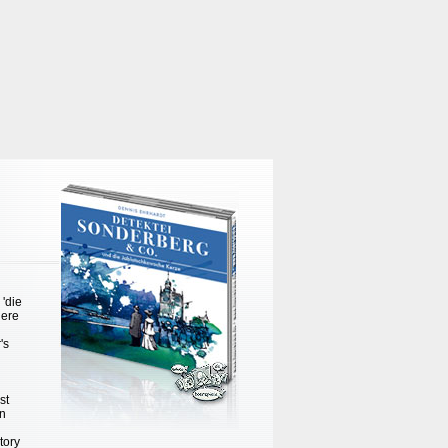
 'die
dere
's
st
on
tory