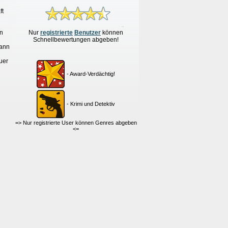
ft
en
Nur
re
g
istrierte
Benutzer
können
Schnellbewertungen
abgeben!
kann
uer
- Award-Verdächtig!
- Krimi und Detektiv
=> Nur registrierte User können Genres abgeben
<=