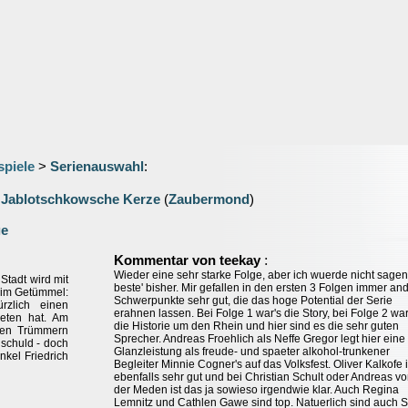
spiele
>
Serienauswahl
:
 Jablotschkowsche Kerze
(
Zaubermond
)
ge
:
Kommentar von teekay
Wieder eine sehr starke Folge, aber ich wuerde nicht sagen
Stadt wird mit
beste' bisher. Mir gefallen in den ersten 3 Folgen immer an
 im Getümmel:
Schwerpunkte sehr gut, die das hoge Potential der Serie
rzlich einen
erahnen lassen. Bei Folge 1 war's die Story, bei Folge 2 war
reten hat. Am
die Historie um den Rhein und hier sind es die sehr guten
den Trümmern
Sprecher. Andreas Froehlich als Neffe Gregor legt hier eine
nschuld - doch
Glanzleistung als freude- und spaeter alkohol-trunkener
Onkel Friedrich
Begleiter Minnie Cogner's auf das Volksfest. Oliver Kalkofe i
ebenfalls sehr gut und bei Christian Schult oder Andreas v
der Meden ist das ja sowieso irgendwie klar. Auch Regina
Lemnitz und Cathlen Gawe sind top. Natuerlich sind auch S