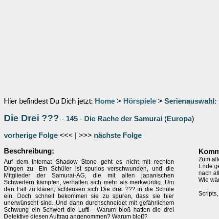
Hier befindest Du Dich jetzt:
Home
>
Hörspiele
>
Serienauswahl
:
Die Drei ???
-
145
-
Die Rache der Samurai
(
Europa
)
vorherige Folge
<<< | >>>
nächste Folge
Beschreibung:
Komme
Zum all
Auf dem Internat Shadow Stone geht es nicht mit rechten
Ende g
Dingen zu. Ein Schüler ist spurlos verschwunden, und die
nach al
Mitglieder der Samurai-AG, die mit alten japanischen
Wie wär
Schwertern kämpfen, verhalten sich mehr als merkwürdig. Um
den Fall zu klären, schleusen sich Die drei ??? in die Schule
Scripts
ein. Doch schnell bekommen sie zu spüren, dass sie hier
unerwünscht sind. Und dann durchschneidet mit gefährlichem
Schwung ein Schwert die Luft! - Warum bloß hatten die drei
Detektive diesen Auftrag angenommen? Warum bloß?