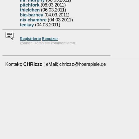
mr. murphy
(08.03.2011)
pitchfork
(08.03.2011)
thielchen
(06.03.2011)
big-barney
(04.03.2011)
nix chambre
(04.03.2011)
teekay
(04.03.2011)
Re
g
istrierte
Benutzer
können Hörspiele kommentieren
Kontakt:
CHRizzz
| eMail: chrizzz@hoerspiele.de