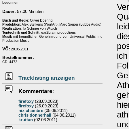
begonnen.
Ver
Dauer:
57.00 Minuten
Qua
Buch und Regie
: Oliver Doering
lei
Produktion
: Alex Stelkens (WortArt), Marc Sieper (Lübbe Audio)
Realisation
: Ila Schnier von Wittich
Tontechnik und Schnitt
: ear2brain productions
die
Musik
mit freundlicher Genehmigung von Universal Publishing
Production Music
pos
VÖ:
20.05.2011
ich
Bestellnummer:
CD: 4472
Fol
Gef
Tracklisting anzeigen
At
Kommentare
:
geh
firefoxy
(28.09.2023)
hie
firefoxy
(26.09.2023)
nix chambre
(05.06.2011)
ath
chris donnerhall
(04.06.2011)
kruttan
(02.06.2011)
un