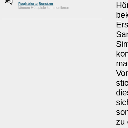
Hör
Re
g
istrierte
Benutzer
können Hörspiele kommentieren
be
Ers
San
Si
kom
man
Vor
sti
die
sic
son
zu