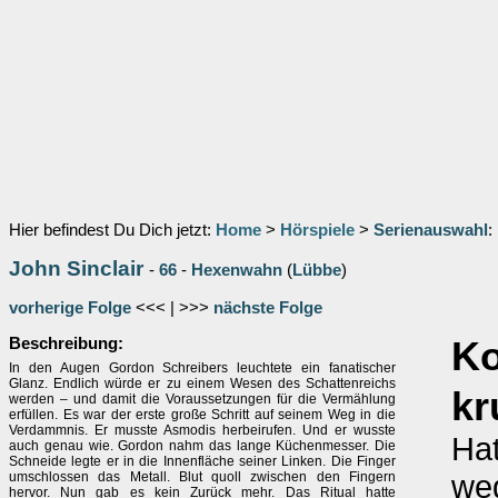
Hier befindest Du Dich jetzt:
Home
>
Hörspiele
>
Serienauswahl
:
John Sinclair
-
66
-
Hexenwahn
(
Lübbe
)
vorherige Folge
<<< | >>>
nächste Folge
Beschreibung:
K
In den Augen Gordon Schreibers leuchtete ein fanatischer
Glanz. Endlich würde er zu einem Wesen des Schattenreichs
kr
werden – und damit die Voraussetzungen für die Vermählung
erfüllen. Es war der erste große Schritt auf seinem Weg in die
Verdammnis. Er musste Asmodis herbeirufen. Und er wusste
Hat
auch genau wie. Gordon nahm das lange Küchenmesser. Die
Schneide legte er in die Innenfläche seiner Linken. Die Finger
weg
umschlossen das Metall. Blut quoll zwischen den Fingern
hervor. Nun gab es kein Zurück mehr. Das Ritual hatte