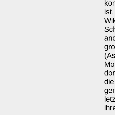
ko
ist
Wik
Sch
an
gr
(As
Mor
dor
die
gem
let
ihr