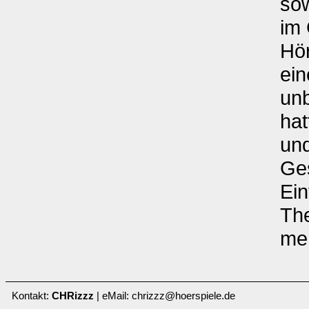
so
im
Hör
ein
unb
hat
und
Ges
Ein
The
me
Kontakt:
CHRizzz
| eMail: chrizzz@hoerspiele.de