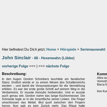
Hier befindest Du Dich jetzt:
Home
>
Hörspiele
>
Serienauswahl
:
John Sinclair
-
66
-
Hexenwahn
(
Lübbe
)
vorherige Folge
<<< | >>>
nächste Folge
Beschreibung:
Komme
Alles w
In den Augen Gordon Schreibers leuchtete ein fanatischer
Vorredn
Glanz. Endlich würde er zu einem Wesen des Schattenreichs
Barca f
werden – und damit die Voraussetzungen für die Vermählung
erfüllen. Es war der erste große Schritt auf seinem Weg in die
ihre Kun
Verdammnis. Er musste Asmodis herbeirufen. Und er wusste
auch genau wie. Gordon nahm das lange Küchenmesser. Die
Schneide legte er in die Innenfläche seiner Linken. Die Finger
umschlossen das Metall. Blut quoll zwischen den Fingern
hervor. Nun gab es kein Zurück mehr. Das Ritual hatte