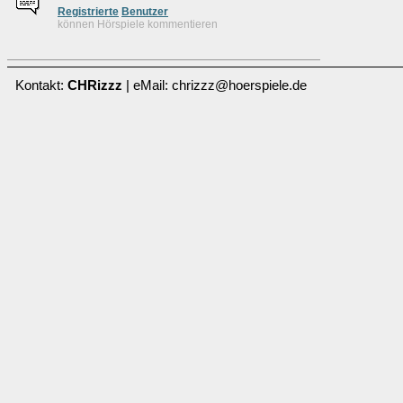
Re
g
istrierte
Benutzer
können Hörspiele kommentieren
Kontakt:
CHRizzz
| eMail: chrizzz@hoerspiele.de