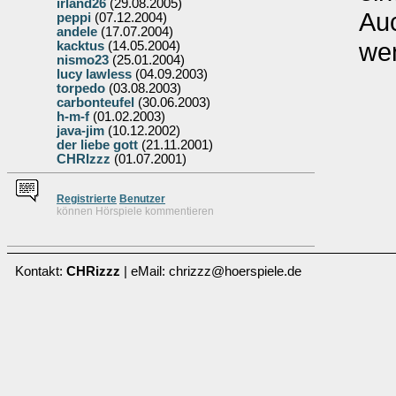
irland26
(29.08.2005)
Auc
peppi
(07.12.2004)
andele
(17.07.2004)
wen
kacktus
(14.05.2004)
nismo23
(25.01.2004)
lucy lawless
(04.09.2003)
torpedo
(03.08.2003)
carbonteufel
(30.06.2003)
h-m-f
(01.02.2003)
java-jim
(10.12.2002)
der liebe gott
(21.11.2001)
CHRIzzz
(01.07.2001)
Re
g
istrierte
Benutzer
können Hörspiele kommentieren
Kontakt:
CHRizzz
| eMail: chrizzz@hoerspiele.de