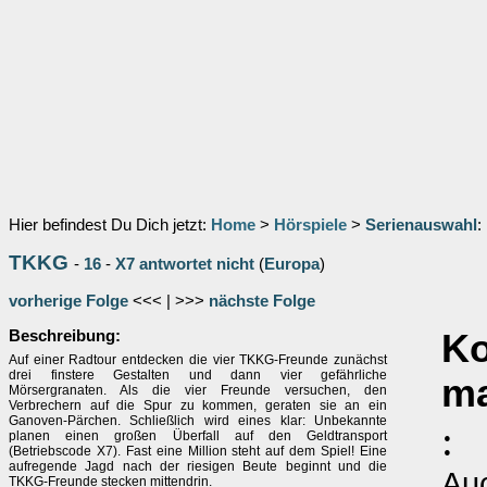
Hier befindest Du Dich jetzt:
Home
>
Hörspiele
>
Serienauswahl
:
TKKG
-
16
-
X7 antwortet nicht
(
Europa
)
vorherige Folge
<<< | >>>
nächste Folge
Beschreibung:
K
Auf einer Radtour entdecken die vier TKKG-Freunde zunächst
drei finstere Gestalten und dann vier gefährliche
ma
Mörsergranaten. Als die vier Freunde versuchen, den
Verbrechern auf die Spur zu kommen, geraten sie an ein
Ganoven-Pärchen. Schließlich wird eines klar: Unbekannte
:
planen einen großen Überfall auf den Geldtransport
(Betriebscode X7). Fast eine Million steht auf dem Spiel! Eine
aufregende Jagd nach der riesigen Beute beginnt und die
Auc
TKKG-Freunde stecken mittendrin.