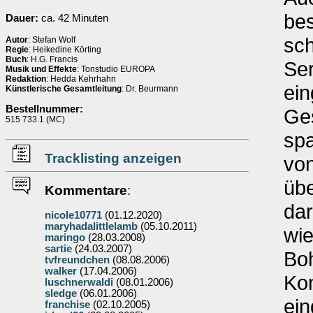
bes
Dauer:
ca. 42 Minuten
sch
Autor
: Stefan Wolf
Regie
: Heikedine Körting
Buch
: H.G. Francis
Ser
Musik und Effekte
: Tonstudio EUROPA
Redaktion
: Hedda Kehrhahn
ein
Künstlerische Gesamtleitung
: Dr. Beurmann
Bestellnummer:
Ges
515 733.1 (MC)
spa
Tracklisting anzeigen
von
üb
Kommentare
:
dar
nicole10771
(01.12.2020)
maryhadalittlelamb
(05.10.2011)
wie
maringo
(28.03.2008)
sartie
(24.03.2007)
Boh
tvfreundchen
(08.08.2006)
walker
(17.04.2006)
Ko
luschnerwaldi
(08.01.2006)
sledge
(06.01.2006)
ein
franchise
(02.10.2005)