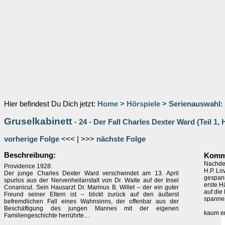
Hier befindest Du Dich jetzt:
Home
>
Hörspiele
>
Serienauswahl
:
Gruselkabinett
-
24
-
Der Fall Charles Dexter Ward (Teil 1, H
vorherige Folge
<<< | >>>
nächste Folge
Beschreibung:
Komme
Nachdem
Providence 1928:
H.P. Lo
Der junge Charles Dexter Ward verschwindet am 13. April
gespann
spurlos aus der Nervenheilanstalt von Dr. Waite auf der Insel
erste Hä
Conanicut. Sein Hausarzt Dr. Marinus B. Willet – der ein guter
auf die
Freund seiner Eltern ist – blickt zurück auf den äußerst
spannen
befremdlichen Fall eines Wahnsinns, der offenbar aus der
Beschäftigung des jungen Mannes mit der eigenen
kaum e
Familiengeschichte herrührte…