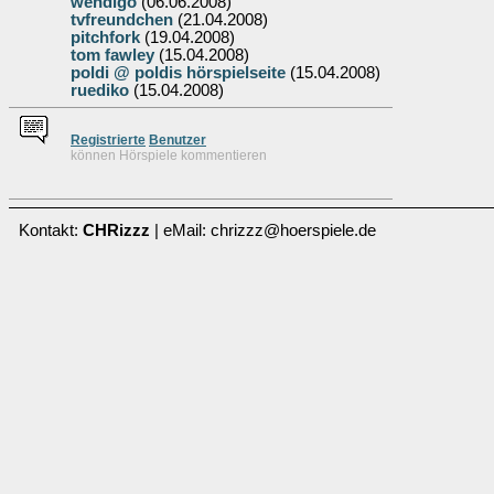
wendigo
(06.06.2008)
tvfreundchen
(21.04.2008)
pitchfork
(19.04.2008)
tom fawley
(15.04.2008)
poldi @ poldis hörspielseite
(15.04.2008)
ruediko
(15.04.2008)
Re
g
istrierte
Benutzer
können Hörspiele kommentieren
Kontakt:
CHRizzz
| eMail: chrizzz@hoerspiele.de