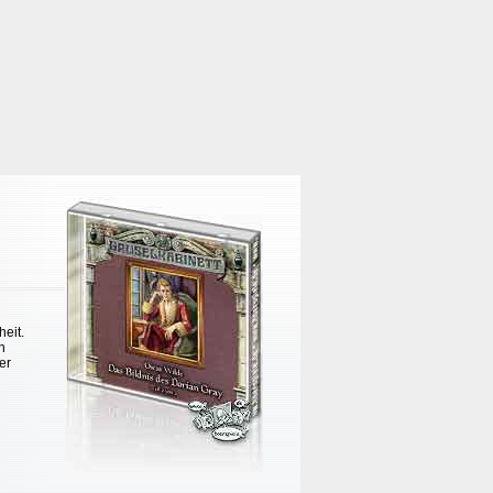
heit.
n
er