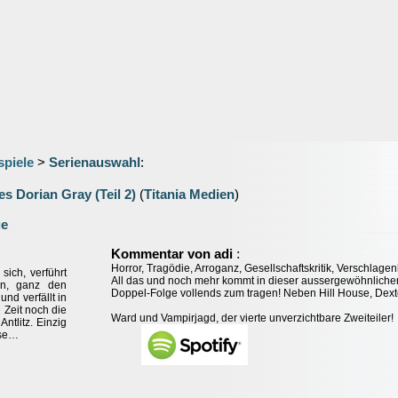
spiele
>
Serienauswahl
:
es Dorian Gray (Teil 2)
(
Titania Medien
)
ge
:
Kommentar von adi
Horror, Tragödie, Arroganz, Gesellschaftskritik, Verschlagen
ich, verführt
All das und noch mehr kommt in dieser aussergewöhnliche
on, ganz den
Doppel-Folge vollends zum tragen! Neben Hill House, Dext
nd verfällt in
 Zeit noch die
Ward und Vampirjagd, der vierte unverzichtbare Zweiteiler!
ntlitz. Einzig
ise…