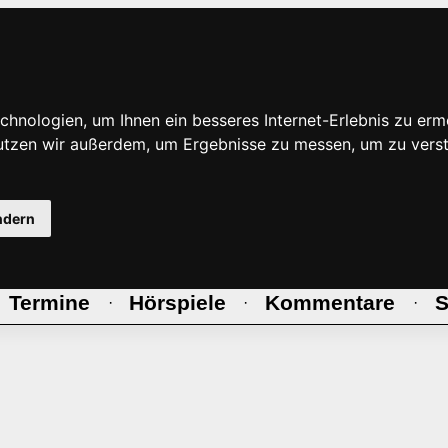
hnologien, um Ihnen ein besseres Internet-Erlebnis zu erm
nutzen wir außerdem, um Ergebnisse zu messen, um zu ve
ndern
Termine
Hörspiele
Kommentare
S
·
·
·