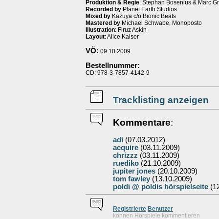
Produktion & Regie
: Stephan Bosenius & Marc G
Recorded by
Planet Earth Studios
Mixed by
Kazuya c/o Bionic Beats
Mastered by
Michael Schwabe, Monoposto
Illustration
: Firuz Askin
Layout
: Alice Kaiser
VÖ:
09.10.2009
Bestellnummer:
CD: 978-3-7857-4142-9
Tracklisting anzeigen
Kommentare
:
adi
(07.03.2012)
acquire
(03.11.2009)
chrizzz
(03.11.2009)
ruediko
(21.10.2009)
jupiter jones
(20.10.2009)
tom fawley
(13.10.2009)
poldi @ poldis hörspielseite
(12
Re
g
istrierte
Benutzer
können Hörspiele kommentieren