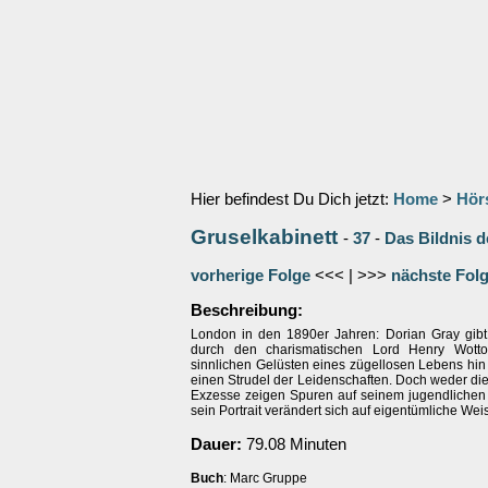
Hier befindest Du Dich jetzt:
Home
>
Hör
Gruselkabinett
-
37
-
Das Bildnis d
vorherige Folge
<<< | >>>
nächste Fol
Beschreibung:
London in den 1890er Jahren: Dorian Gray gibt s
durch den charismatischen Lord Henry Wott
sinnlichen Gelüsten eines zügellosen Lebens hin u
einen Strudel der Leidenschaften. Doch weder die
Exzesse zeigen Spuren auf seinem jugendlichen A
sein Portrait verändert sich auf eigentümliche We
Dauer:
79.08 Minuten
Buch
: Marc Gruppe