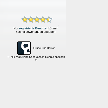
Nur
re
g
istrierte
Benutzer
können
Schnellbewertungen
abgeben!
- Grusel und Horror
=> Nur registrierte User können Genres abgeben
<=