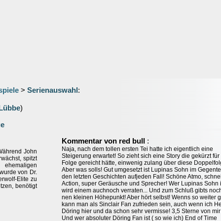
spiele
>
Serienauswahl
:
Lübbe
)
ge
:
Kommentar von red bull
Naja, nach dem tollen ersten Tei hatte ich eigentlich eine
 Während John
Steigerung erwartet! So zieht sich eine Story die gekürzt für
wächst, spitzt
Folge gereicht hätte, einwenig zulang über diese Doppelfolg
 ehemaligen
Aber was solls! Gut umgesetzt ist Lupinas Sohn im Gegentei
wurde von Dr.
den letzten Geschichten aufjeden Fall! Schöne Atmo, schne
rwolf-Elite zu
Action, super Geräusche und Sprecher! Wer Lupinas Sohn i
tzen, benötigt
wird einem auchnoch verraten... Und zum Schluß gibts noc
nen kleinen Höhepunkt! Aber hört selbst! Wenns so weiter 
kann man als Sinclair Fan zufrieden sein, auch wenn ich H
Döring hier und da schon sehr vermisse! 3,5 Sterne von mir!
Und wer absoluter Döring Fan ist ( so wie ich) End of Time