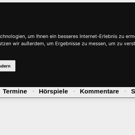
hnologien, um Ihnen ein besseres Internet-Erlebnis zu erm
nutzen wir außerdem, um Ergebnisse zu messen, um zu ve
ndern
Termine
Hörspiele
Kommentare
S
·
·
·