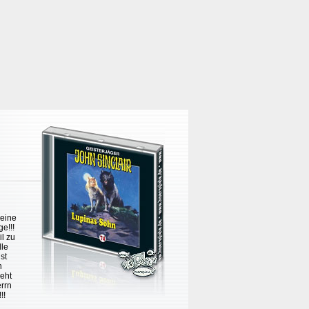
 eine
e!!!
l zu
lle
st
h
geht
errn
!!