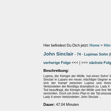
Hier befindest Du Dich jetzt:
Home
>
Hör
John Sinclair
-
74
-
Lupinas Sohn
(
vorherige Folge
<<< | >>>
nächste Fol
Beschreibung:
Lupina, die Königin der Wölfe, hat einen Sohn!
Sinclair in Luparo ein neuer, mächtiger Gegner er
sich der Kampf zwischen Lupina und ihren
Verbündeten der Mordliga dramatisch zu. Lady X 
Tod beauftragt, die Königin der Wölfe und ihre We
vernichten. Doch um ihren Plan in die Tat umzuse
Lady X einen Verbündeten: John Sinclair ...
Dauer:
47.04 Minuten