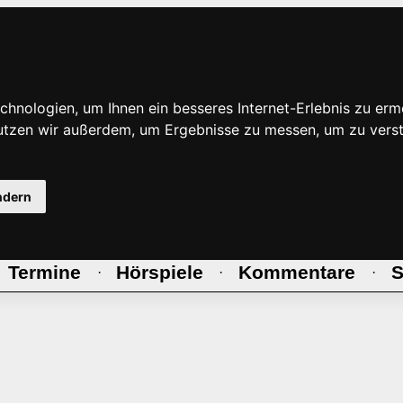
hnologien, um Ihnen ein besseres Internet-Erlebnis zu erm
nutzen wir außerdem, um Ergebnisse zu messen, um zu ve
ndern
Termine
Hörspiele
Kommentare
S
·
·
·