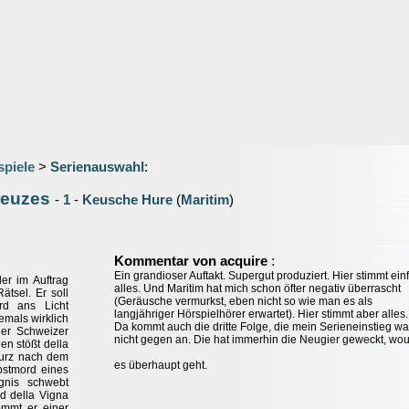
spiele
>
Serienauswahl
:
reuzes
-
1
-
Keusche Hure
(
Maritim
)
:
Kommentar von acquire
Ein grandioser Auftakt. Supergut produziert. Hier stimmt ein
ler im Auftrag
alles. Und Maritim hat mich schon öfter negativ überrascht
ätsel. Er soll
(Geräusche vermurkst, eben nicht so wie man es als
rd ans Licht
langjähriger Hörspielhörer erwartet). Hier stimmt aber alles.
emals wirklich
Da kommt auch die dritte Folge, die mein Serieneinstieg wa
der Schweizer
nicht gegen an. Die hat immerhin die Neugier geweckt, wo
en stößt della
 kurz nach dem
es überhaupt geht.
bstmord eines
ngnis schwebt
d della Vigna
kommt er einer