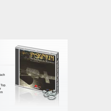
fach
 Top.
r
um