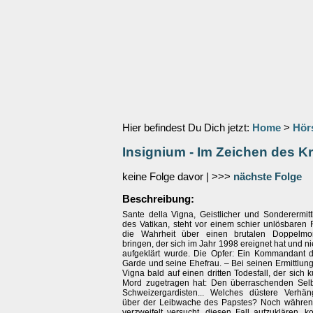
Hier befindest Du Dich jetzt:
Home
>
Hör
Insignium - Im Zeichen des K
keine Folge davor | >>>
nächste Folge
Beschreibung:
Sante della Vigna, Geistlicher und Sonderermitt
des Vatikan, steht vor einem schier unlösbaren R
die Wahrheit über einen brutalen Doppelmo
bringen, der sich im Jahr 1998 ereignet hat und ni
aufgeklärt wurde. Die Opfer: Ein Kommandant 
Garde und seine Ehefrau. – Bei seinen Ermittlung
Vigna bald auf einen dritten Todesfall, der sich
Mord zugetragen hat: Den überraschenden Sel
Schweizergardisten... Welches düstere Verhä
über der Leibwache des Papstes? Noch währen
verzweifelt versucht, diesen Fall aufzuklären, 