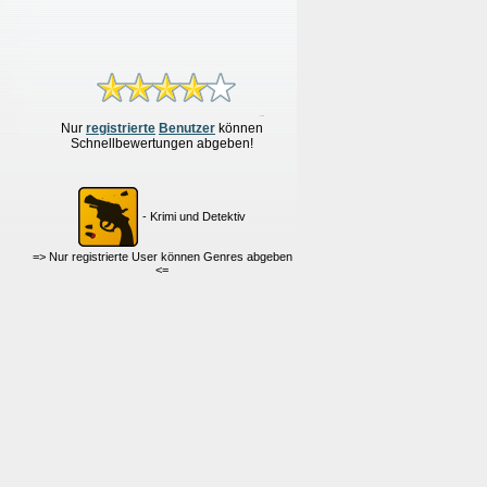
Nur
re
g
istrierte
Benutzer
können
Schnellbewertungen
abgeben!
- Krimi und Detektiv
=> Nur registrierte User können Genres abgeben
<=