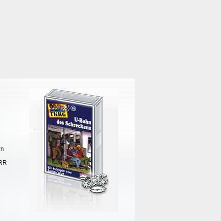
rn
ERR