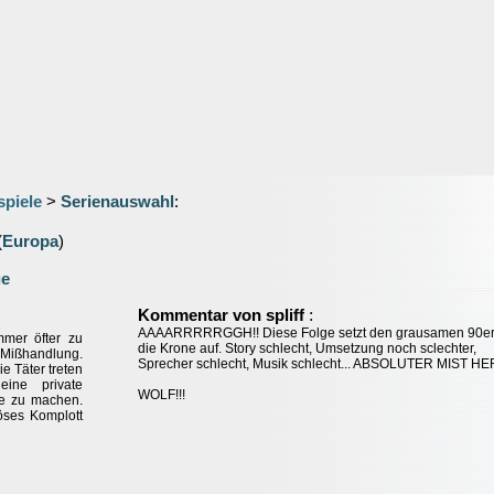
spiele
>
Serienauswahl
:
(
Europa
)
ge
:
Kommentar von spliff
AAAARRRRRGGH!! Diese Folge setzt den grausamen 90e
mer öfter zu
die Krone auf. Story schlecht, Umsetzung noch sclechter,
 Mißhandlung.
Sprecher schlecht, Musik schlecht... ABSOLUTER MIST H
e Täter treten
eine private
WOLF!!!
de zu machen.
öses Komplott