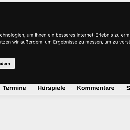
hnologien, um Ihnen ein besseres Internet-Erlebnis zu erm
nutzen wir außerdem, um Ergebnisse zu messen, um zu ve
ndern
Termine
Hörspiele
Kommentare
S
·
·
·