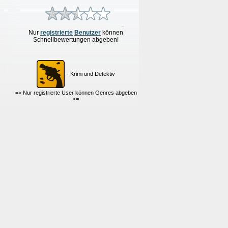
Nur
re
g
istrierte
Benutzer
können
Schnellbewertungen
abgeben!
- Krimi und Detektiv
=> Nur registrierte User können Genres abgeben
<=