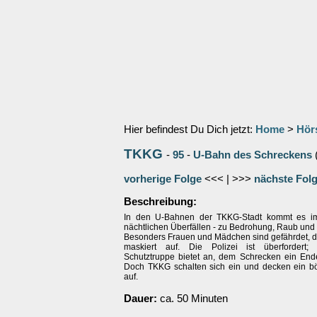
Hier befindest Du Dich jetzt:
Home
>
Hör
TKKG
-
95
-
U-Bahn des Schreckens
vorherige Folge
<<< | >>>
nächste Fol
Beschreibung:
In den U-Bahnen der TKKG-Stadt kommt es im
nächtlichen Überfällen - zu Bedrohung, Raub und
Besonders Frauen und Mädchen sind gefährdet, di
maskiert auf. Die Polizei ist überfordert; 
Schutztruppe bietet an, dem Schrecken ein En
Doch TKKG schalten sich ein und decken ein b
auf.
Dauer:
ca. 50 Minuten