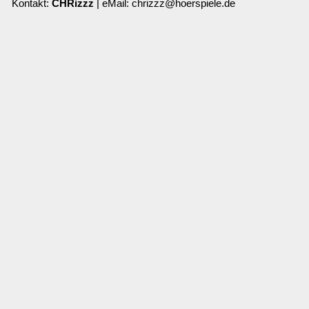
Kontakt:
CHRizzz
| eMail: chrizzz@hoerspiele.de