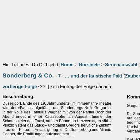
Hier befindest Du Dich jetzt:
Home
>
Hörspiele
>
Serienauswahl
:
Sonderberg & Co.
-
7
-
… und der faustische Pakt
(
Zaube
vorherige Folge
<<< | kein Eintrag der Folge danach
Beschreibung:
Komme
Düsseldorf, Ende des 19. Jahrhunderts. Im Immermann-Theater
Gregor s
wird der »Faust« aufgeführt– und Sonderbergs Neffe Gregor ist
in der Rolle des Famulus Wagner mit von der Partie! Doch der
Dr. Son
Abend endet in einer Katastrophe, als August Thieme, der
auf de
Schau spieler des Faust, auf der Bühne an Herzversagen stirbt.
beginnt
Plötzlich steht das Stück – und damit Gregors berufliche Zukunft
klar ist
– auf der Kippe … Anlass genug für Dr. Sonderberg und Minnie
Vergang
Cogner, die Ermittlungen aufzunehmen …
Wie sc