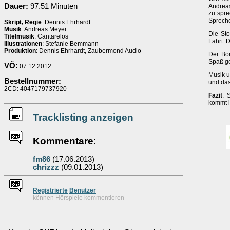
Dauer:
97.51 Minuten
Andreas
zu spre
Spreche
Skript, Regie
: Dennis Ehrhardt
Musik
: Andreas Meyer
Die Sto
Titelmusik
: Cantarelos
Fahrt. 
Illustrationen
: Stefanie Bemmann
Produktion
: Dennis Ehrhardt, Zaubermond Audio
Der Bon
Spaß ge
VÖ:
07.12.2012
Musik u
Bestellnummer:
und das
2CD: 4047179737920
Fazit
: 
kommt i
Tracklisting anzeigen
Kommentare
:
fm86
(17.06.2013)
chrizzz
(09.01.2013)
Re
g
istrierte
Benutzer
können Hörspiele kommentieren