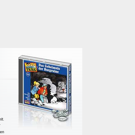
lt.
.
nen