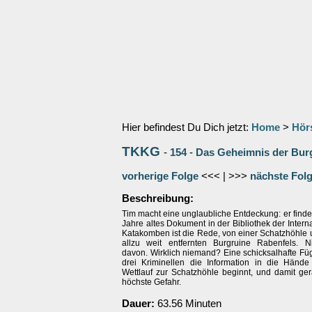
Hier befindest Du Dich jetzt:
Home
>
Hör
TKKG
-
154
-
Das Geheimnis der Bur
vorherige Folge
<<< | >>>
nächste Fol
Beschreibung:
Tim macht eine unglaubliche Entdeckung: er finde
Jahre altes Dokument in der Bibliothek der Intern
Katakomben ist die Rede, von einer Schatzhöhle u
allzu weit entfernten Burgruine Rabenfels. 
davon. Wirklich niemand? Eine schicksalhafte Fü
drei Kriminellen die Information in die Hände 
Wettlauf zur Schatzhöhle beginnt, und damit ge
höchste Gefahr.
Dauer:
63.56 Minuten