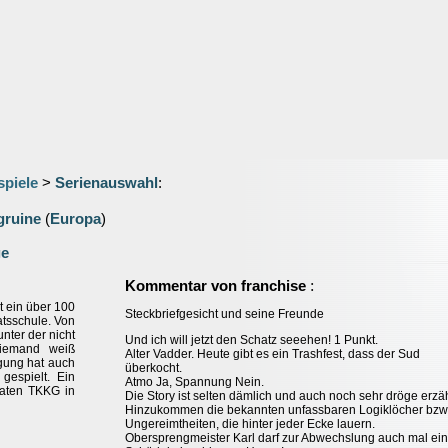
spiele
>
Serienauswahl
:
gruine
(
Europa
)
ge
:
Kommentar von franchise
t ein über 100
Steckbriefgesicht und seine Freunde
atsschule. Von
nter der nicht
Und ich will jetzt den Schatz seeehen! 1 Punkt.
Niemand weiß
Alter Vadder. Heute gibt es ein Trashfest, dass der Sud
gung hat auch
überkocht.
gespielt. Ein
Atmo Ja, Spannung Nein.
raten TKKG in
Die Story ist selten dämlich und auch noch sehr dröge erzäh
Hinzukommen die bekannten unfassbaren Logiklöcher bzw
Ungereimtheiten, die hinter jeder Ecke lauern.
Obersprengmeister Karl darf zur Abwechslung auch mal ei