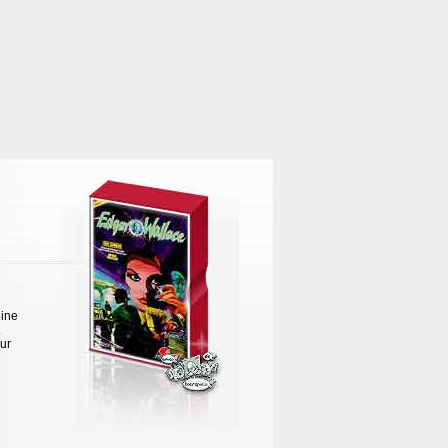
eine
.
nur