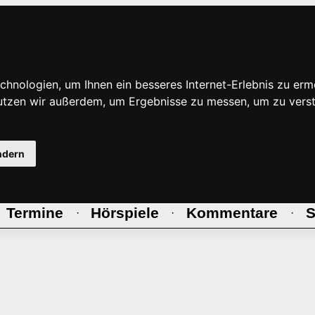
hnologien, um Ihnen ein besseres Internet-Erlebnis zu erm
nutzen wir außerdem, um Ergebnisse zu messen, um zu ve
ndern
Termine
Hörspiele
Kommentare
S
·
·
·