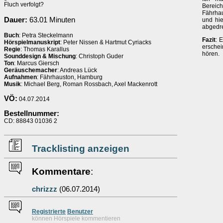
Fluch verfolgt?
Bereic
Fährhau
Dauer:
63.01 Minuten
und hie
abgedre
Buch
: Petra Steckelmann
Fazit
: 
Hörspielmanuskript
: Peter Nissen & Hartmut Cyriacks
ersche
Regie
: Thomas Karallus
hören.
Sounddesign & Mischung
: Christoph Guder
Ton
: Marcus Giersch
Geräuschemacher
: Andreas Lück
Aufnahmen
: Fährhauston, Hamburg
Musik
: Michael Berg, Roman Rossbach, Axel Mackenrott
VÖ:
04.07.2014
Bestellnummer:
CD: 88843 01036 2
Tracklisting anzeigen
Kommentare
:
chrizzz
(06.07.2014)
Re
g
istrierte
Benutzer
können Hörspiele kommentieren