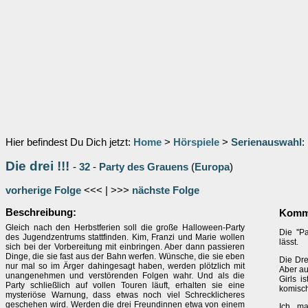
Hier befindest Du Dich jetzt:
Home
>
Hörspiele
>
Serienauswahl
:
Die drei !!!
-
32
-
Party des Grauens
(
Europa
)
vorherige Folge
<<< | >>>
nächste Folge
Beschreibung:
Komme
Gleich nach den Herbstferien soll die große Halloween-Party
Die ''P
des Jugendzentrums stattfinden. Kim, Franzi und Marie wollen
lässt.
sich bei der Vorbereitung mit einbringen. Aber dann passieren
Dinge, die sie fast aus der Bahn werfen. Wünsche, die sie eben
Die Dre
nur mal so im Ärger dahingesagt haben, werden plötzlich mit
Aber au
unangenehmen und verstörenden Folgen wahr. Und als die
Girls i
Party schließlich auf vollen Touren läuft, erhalten sie eine
komisch
mysteriöse Warnung, dass etwas noch viel Schrecklicheres
geschehen wird. Werden die drei Freundinnen etwa von einem
Ich ma