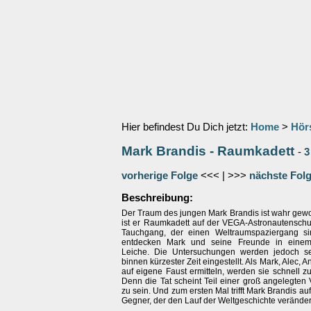
Hier befindest Du Dich jetzt:
Home
>
Hör
Mark Brandis - Raumkadett
-
3
vorherige Folge
<<< | >>>
nächste Fol
Beschreibung:
Der Traum des jungen Mark Brandis ist wahr gewo
ist er Raumkadett auf der VEGA-Astronautenschu
Tauchgang, der einen Weltraumspaziergang sim
entdecken Mark und seine Freunde in eine
Leiche. Die Untersuchungen werden jedoch se
binnen kürzester Zeit eingestellt. Als Mark, Alec,
auf eigene Faust ermitteln, werden sie schnell zu
Denn die Tat scheint Teil einer groß angelegten
zu sein. Und zum ersten Mal trifft Mark Brandis au
Gegner, der den Lauf der Weltgeschichte verände