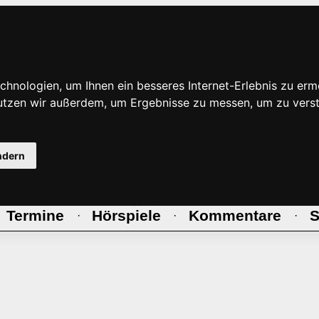
hnologien, um Ihnen ein besseres Internet-Erlebnis zu erm
nutzen wir außerdem, um Ergebnisse zu messen, um zu ve
ndern
Termine
Hörspiele
Kommentare
S
·
·
·