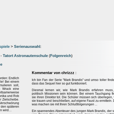
spiele
>
Serienauswahl
:
-
Tatort Astronautenschule
(
Folgenreich
)
ge
:
Kommentar von chrizzz
rden: Endlich
Ich bin Fan der Serie ''Mark Brandis'' und umso toller finde
le! Bei einem
dass das Sequel hier so gut funktioniert.
ulieren soll,
m Wrack eine
Diesmal lernen wir, wie Mark Brandis erfahren muss,
ltsamerweise
politisch Missionen sein können. Bei einem Tauchgang f
 Annika und Rob
sie ihren Direktor tot. Die Schüler müssen sich überlegen
r Zielscheibe.
sie trauen und beschließen, auf eigene Faust zu ermitteln.
 Verschwörung
was machen sie mit Ihren Schlußfolgerungen ...
f den späteren
rn wird…
Ein spannendes Abenteuer des jungen Mark Brandis, der 