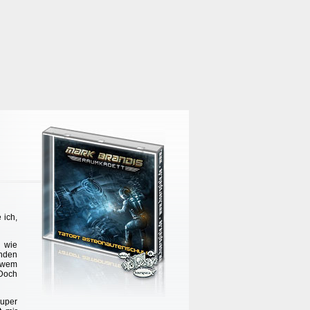
 ich,
 wie
inden
, wem
 Doch
super