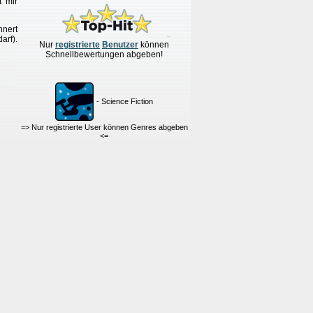
t mir
nnert
arf).
Nur
re
g
istrierte
Benutzer
können
Schnellbewertungen
abgeben!
- Science Fiction
=> Nur registrierte User können Genres abgeben
<=