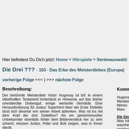
Hier befindest Du Dich jetzt:
Home
>
Hörspiele
>
Serienauswahl
:
Die Drei ???
-
103
-
Das Erbe des Meisterdiebes
(
Europa
)
vorherige Folge
<<< | >>>
nächste Folge
Beschreibung:
Komme
Der berühmte Meisterdieb Victor Hugenay ist tot! In einem
Hugenay
rätselhaften Testament hinterlässt er Hinweise auf das bisher
Meister
unentdeckte Diebesgut: einige wertvolle Gemälde. Eine
Wirren
Herausforderung für Justus' Superhirn! Aber der Erste Detektiv
Marx.
lässt sich diesmal von seiner Arbeit ablenken. Was ist los mit
dem Kopf der drei Detektive? Als ein geheimnisvoller
Die Sto
Unbekannter ebenfalls hinter dem Bilderversteck her zu sein
Was hä
scheint, müssen Justus, Peter und Bob zeigen, was in ihnen
waschec
steckt.