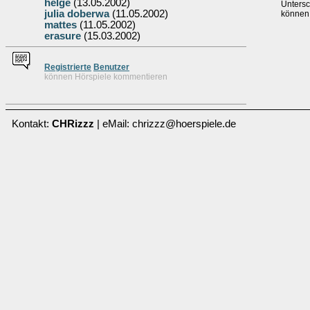
helge
(13.05.2002)
Unters
julia doberwa
(11.05.2002)
können
mattes
(11.05.2002)
erasure
(15.03.2002)
Re
g
istrierte
Benutzer
können Hörspiele kommentieren
Kontakt:
CHRizzz
| eMail: chrizzz@hoerspiele.de