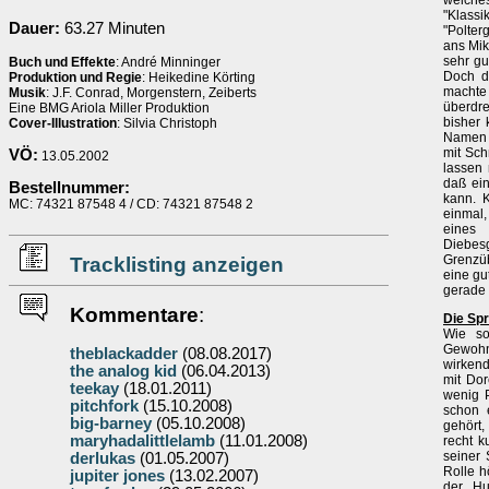
welches
"Klas
Dauer:
63.27 Minuten
"Polter
ans Mik
sehr gu
Buch und Effekte
: André Minninger
Doch da
Produktion und Regie
: Heikedine Körting
machte
Musik
: J.F. Conrad, Morgenstern, Zeiberts
überdr
Eine BMG Ariola Miller Produktion
bisher 
Cover-Illustration
: Silvia Christoph
Namen -
mit Sch
VÖ:
13.05.2002
lassen 
daß ein
Bestellnummer:
kann. K
MC: 74321 87548 4 / CD: 74321 87548 2
einmal,
eines 
Diebesg
Grenzüb
Tracklisting anzeigen
eine gu
gerade 
Kommentare
:
Die Sp
Wie so
Gewohn
theblackadder
(08.08.2017)
wirkend
the analog kid
(06.04.2013)
mit Dor
teekay
(18.01.2011)
wenig P
pitchfork
(15.10.2008)
schon 
big-barney
(05.10.2008)
gehört,
maryhadalittlelamb
(11.01.2008)
recht k
seiner 
derlukas
(01.05.2007)
Rolle h
jupiter jones
(13.02.2007)
der Hu