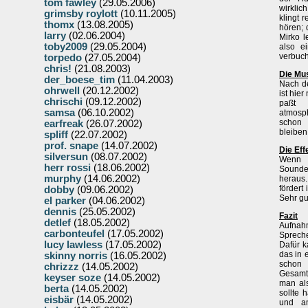
tom fawley
(29.05.2006)
wirklic
grimsby roylott
(10.11.2005)
klingt 
thomx
(13.08.2005)
hören; 
larry
(02.06.2004)
Mirko l
toby2009
(29.05.2004)
also e
verbuc
torpedo
(27.05.2004)
chris!
(21.08.2003)
Die Mu
der_boese_tim
(11.04.2003)
Nach de
ohrwell
(20.12.2002)
ist hie
chrischi
(09.12.2002)
paßt 
samsa
(06.10.2002)
atmosph
schon 
earfreak
(26.07.2002)
bleiben
spliff
(22.07.2002)
prof. snape
(14.07.2002)
Die Eff
silversun
(08.07.2002)
Wenn A
herr rossi
(18.06.2002)
Soundef
murphy
(14.06.2002)
heraus
fördert
dobby
(09.06.2002)
Sehr gu
el parker
(04.06.2002)
dennis
(25.05.2002)
Fazit
detlef
(18.05.2002)
Aufnah
carbonteufel
(17.05.2002)
Sprecher
lucy lawless
(17.05.2002)
Dafür 
das in 
skinny norris
(16.05.2002)
schon 
chrizzz
(14.05.2002)
Gesamt
keyser soze
(14.05.2002)
man al
berta
(14.05.2002)
sollte 
eisbär
(14.05.2002)
und a