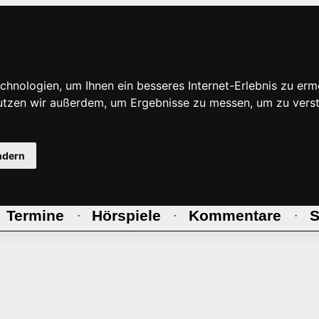
hnologien, um Ihnen ein besseres Internet-Erlebnis zu erm
nutzen wir außerdem, um Ergebnisse zu messen, um zu ve
ndern
Termine
Hörspiele
Kommentare
S
·
·
·