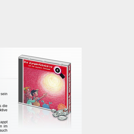
 sein
s die
ktive
lappt
en im
 auch