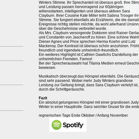
Winters Stimme. Ihr Sprechanteil ist überaus groß. Ihre Sti
und Leistung passen hervorragend zur 60jährigen
willensstarken, intelligenten und überaus aktiven Sara
Clayburn. Ihrer Cousine Kate Miller leiht Sabina Trooger ih
Stimme. Sie fungiert ebenfalls als Erzählerin, die die damal
Ereignisse richtig stellen möchte, da wohl allerhand Unsinn
über die Geschehnisse verbreitet wurde.
Als Mrs. Clayburn versorgende Doktoren sind Rainer Gerla
und Constantin von Jascheroff zu hören. Eine schöne Wahl
Diener Agnes und Price sprechen Herma Koehn und Lutz
Mackensy. Der Kontrast ist überaus schön anzuhören. Fröhl
freundlich und irgendwie unheimlich-freundlich.
Ein weiteres Highlight ist Cathlen Gawlichs Darstellung der
unheimlichen Fremden. Famos!
Bei der Sprecherauswahl hat Titania Medien erneut Geschi
bewiesen.
Musikalisch überzeugt das Hörspiel ebenfalls. Die Geräus
sind sehr passend. Wobei mehr Judy Winters grandiose
Leistung zur Geltung bringt, dass Sara Clayburn verletzt ist,
durch die Schrittgeräusche.
Fazit
Ein absolut gelungenes Hörspiel mit einer grandiosen Judy
Winter in einer Hauptrolle. Ganz seichter Grusel für die erst
regnerischen Tage Ende Oktober / Anfang November.