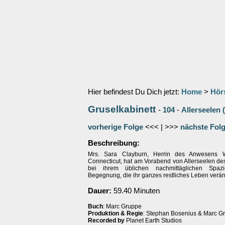
Hier befindest Du Dich jetzt:
Home
>
Hör
Gruselkabinett
-
104
-
Allerseelen 
vorherige Folge
<<< | >>>
nächste Fol
Beschreibung:
Mrs. Sara Clayburn, Herrin des Anwesens W
Connecticut, hat am Vorabend von Allerseelen de
bei ihrem üblichen nachmittäglichen Spaz
Begegnung, die ihr ganzes restliches Leben ver
Dauer:
59.40 Minuten
Buch
: Marc Gruppe
Produktion & Regie
: Stephan Bosenius & Marc G
Recorded by
Planet Earth Studios