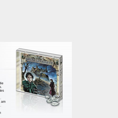
die
s.
tes
.
, am
…
n