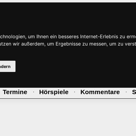
hnologien, um Ihnen ein besseres Internet-Erlebnis zu erm
nutzen wir außerdem, um Ergebnisse zu messen, um zu ve
ndern
Termine
Hörspiele
Kommentare
S
·
·
·