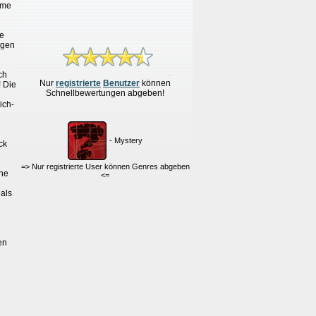
mme
re
igen
ch
Nur
re
g
istrierte
Benutzer
können
! Die
Schnellbewertungen
abgeben!
ich-
- Mystery
ck
=> Nur registrierte User können Genres abgeben
che
<=
 als
en