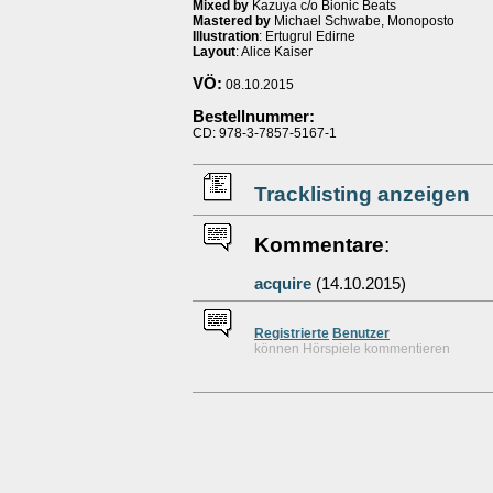
Mixed by
Kazuya c/o Bionic Beats
Mastered by
Michael Schwabe, Monoposto
Illustration
: Ertugrul Edirne
Layout
: Alice Kaiser
VÖ:
08.10.2015
Bestellnummer:
CD: 978-3-7857-5167-1
Tracklisting anzeigen
Kommentare
:
acquire
(14.10.2015)
Re
g
istrierte
Benutzer
können Hörspiele kommentieren