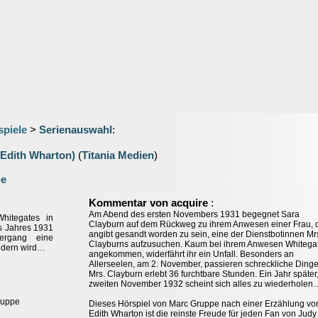
spiele
>
Serienauswahl
:
(Edith Wharton)
(
Titania Medien
)
ge
:
Kommentar von acquire
Am Abend des ersten Novembers 1931 begegnet Sara
hitegates in
Clayburn auf dem Rückweg zu ihrem Anwesen einer Frau, 
s Jahres 1931
angibt gesandt worden zu sein, eine der Dienstbotinnen Mr
iergang eine
Clayburns aufzusuchen. Kaum bei ihrem Anwesen Whitega
ändern wird…
angekommen, widerfährt ihr ein Unfall. Besonders an
Allerseelen, am 2. November, passieren schreckliche Dinge
Mrs. Clayburn erlebt 36 furchtbare Stunden. Ein Jahr später
zweiten November 1932 scheint sich alles zu wiederholen
ruppe
Dieses Hörspiel von Marc Gruppe nach einer Erzählung vo
Edith Wharton ist die reinste Freude für jeden Fan von Judy