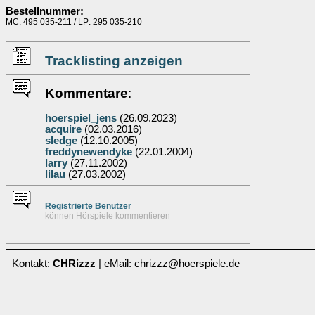
Bestellnummer:
MC: 495 035-211 / LP: 295 035-210
Tracklisting anzeigen
Kommentare
:
hoerspiel_jens
(26.09.2023)
acquire
(02.03.2016)
sledge
(12.10.2005)
freddynewendyke
(22.01.2004)
larry
(27.11.2002)
lilau
(27.03.2002)
Re
g
istrierte
Benutzer
können Hörspiele kommentieren
Kontakt:
CHRizzz
| eMail: chrizzz@hoerspiele.de