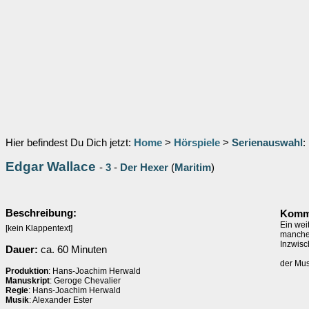
Hier befindest Du Dich jetzt:
Home
>
Hörspiele
>
Serienauswahl
:
Edgar Wallace
-
3
-
Der Hexer
(
Maritim
)
Beschreibung:
Komme
Ein wei
[kein Klappentext]
manchen
Inzwisc
Dauer:
ca. 60 Minuten
der Mus
Produktion
: Hans-Joachim Herwald
Manuskript
: Geroge Chevalier
Regie
: Hans-Joachim Herwald
Musik
: Alexander Ester