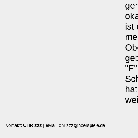
gem
oka
ist
mei
Obe
geb
"E"
Sc
hat
wei
Kontakt:
CHRizzz
| eMail: chrizzz@hoerspiele.de