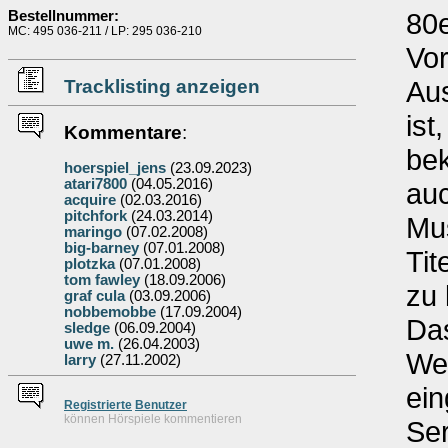
80e
Bestellnummer:
MC: 495 036-211 / LP: 295 036-210
Vo
Aus
Tracklisting anzeigen
ist
Kommentare
:
be
hoerspiel_jens
(23.09.2023)
atari7800
(04.05.2016)
au
acquire
(02.03.2016)
pitchfork
(24.03.2014)
Mus
maringo
(07.02.2008)
big-barney
(07.01.2008)
Tit
plotzka
(07.01.2008)
tom fawley
(18.09.2006)
zu 
graf cula
(03.09.2006)
nobbemobbe
(17.09.2004)
Da
sledge
(06.09.2004)
uwe m.
(26.04.2003)
We
larry
(27.11.2002)
ein
Re
g
istrierte
Benutzer
können Hörspiele kommentieren
Ser