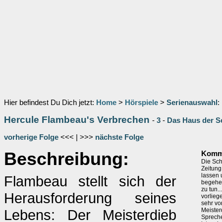
Hier befindest Du Dich jetzt:
Home
>
Hörspiele
>
Serienauswahl
:
Hercule Flambeau's Verbrechen
-
3
-
Das Haus der S
vorherige Folge
<<< | >>>
nächste Folge
Beschreibung:
Komme
Die Sch
Zeitung
lassen 
Flambeau stellt sich der
begehen
zu tun..
Herausforderung seines
vorlieg
sehr vo
Lebens: Der Meisterdieb
Meister
Spreche